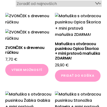
najnovších
Maňuška s otváracou
ZVONČEK s drevenou
pusinkou Opica Škorica
rúčkou
+ mini prstová maňuška
ZDARMA!
7,70
€
29,90
€
Tento
VÝBER MOŽNOSTÍ
produkt
PRIDAŤ DO KOŠÍKA
má
viacero
variantov.
Možnosti
si