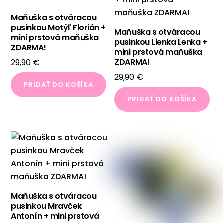
Maňuška s otváracou
pusinkou Motýľ Florián +
Maňuška s otváracou
mini prstová maňuška
pusinkou Lienka Lenka +
ZDARMA!
mini prstová maňuška
ZDARMA!
29,90
€
29,90
€
PRIDAŤ DO KOŠÍKA
PRIDAŤ DO KOŠÍKA
Maňuška s otváracou
pusinkou Mravček
Antonín + mini prstová