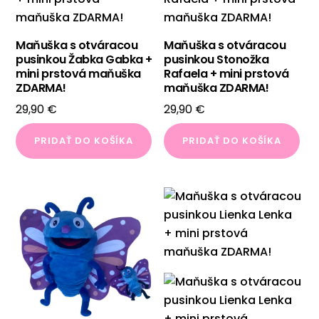
môžete
vybrať
Maňuška s otváracou
Maňuška s otváracou
na
pusinkou Žabka Gabka +
pusinkou Stonožka
stránke
mini prstová maňuška
Rafaela + mini prstová
produktu.
ZDARMA!
maňuška ZDARMA!
29,90
€
29,90
€
PRIDAŤ DO KOŠÍKA
PRIDAŤ DO KOŠÍKA