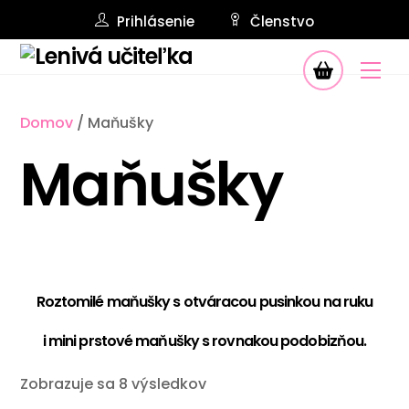
Skip
Prihlásenie
Členstvo
to
Košík
content
Me
Domov
/ Maňušky
Maňušky
Roztomilé maňušky s otváracou pusinkou na ruku
i mini prstové maňušky s rovnakou podobizňou.
Zoradené
Zobrazuje sa 8 výsledkov
podľa