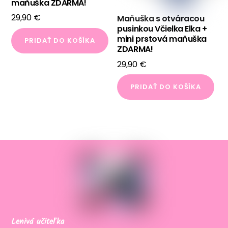
maňuška ZDARMA!
29,90
€
Maňuška s otváracou
pusinkou Včielka Elka +
mini prstová maňuška
PRIDAŤ DO KOŠÍKA
ZDARMA!
29,90
€
PRIDAŤ DO KOŠÍKA
Lenivá učiteľka