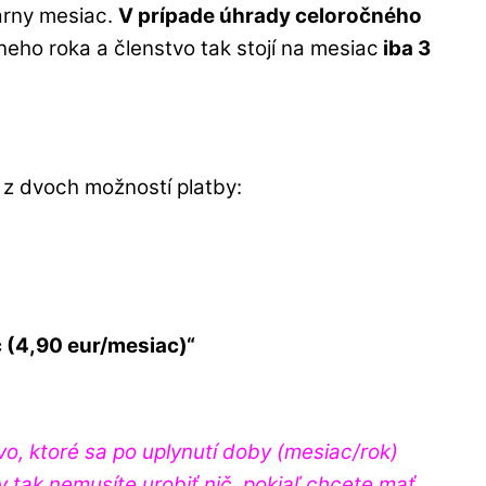
árny mesiac.
V prípade úhrady celoročného
neho roka a členstvo tak stojí na mesiac
iba 3
z dvoch možností platby:
c (4,90 eur/mesiac)“
vo, ktoré sa po uplynutí doby (mesiac/rok)
y tak nemusíte urobiť nič, pokiaľ chcete mať