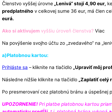
Členstvo vyššej úrovne
„Lenivá“ stojí 4,90 eur,
ke
predplatného
v celkovej sume 36 eur, má člen cel
eurá.
Ako si aktivujem
vyššiu úroveň členstva?
Viac
Na povýšenie svojho účtu zo „zvedavého“ na „len
a)Platobnou kartou:
Prihláste sa
– kliknite na tlačidlo
„Upraviť môj profi
Následne nižšie kliknite na tlačidlo
„Zaplatiť celý
Po presmerovaní cez platobnú bránu a úspešnej pl
UPOZORNENIE!
Pri platbe platobnou kartou priam
automaticky predĺži
, t.j. platobná brána vykoná
a