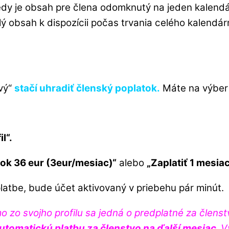
dy je obsah pre člena odomknutý na jeden kalend
ý obsah k dispozícii počas trvania celého kalendár
ivý“
stačí uhradiť členský poplatok.
Máte na výber 
l“.
 rok 36 eur (3eur/mesiac)“
alebo
„Zaplatiť 1 mesia
atbe, bude účet aktivovaný v priebehu pár minút.
o zo svojho profilu sa jedná o predplatné za členst
utomatickú platbu za členstvo na ďalší mesiac.
V