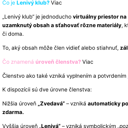
Čo je
Lenivý klub?
Viac
„Lenivý klub“ je jednoducho
virtuálny priestor na
uzamknutý obsah a sťahovať rôzne materiály
, 
či doma.
To, aký obsah môže člen vidieť alebo stiahnuť,
zál
Čo znamená
úroveň členstva?
Viac
Členstvo ako také vzniká vyplnením a potvrdením
K dispozícii sú dve úrovne členstva:
Nižšia úroveň
„Zvedavá“
– vzniká
automaticky po 
zdarma.
Vyššia úroveň
„Lenivá“
– vzniká symbolickým
„po