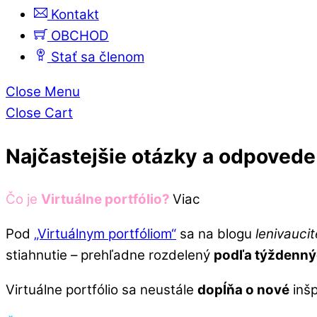
Kontakt
OBCHOD
Stať sa členom
Close Menu
Close Cart
Najčastejšie otázky a odpovede
Čo je
Virtuálne portfólio?
Viac
Pod
„Virtuálnym portfóliom“
sa na blogu
lenivaucit
stiahnutie – prehľadne rozdelený
podľa týždenný
Virtuálne portfólio sa neustále
dopĺňa o nové
inšp