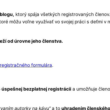
 blogu,
ktorý spája všetkých registrovaných členov
ktoré môžu voľne využívať vo svojej práci s deťmi v
eží od úrovne jeho členstva.
registračného formulára
.
úspešnej bezplatnej registrácii
a umožňuje členom
zvaním autorky na kávu“
a to
uhradením členského