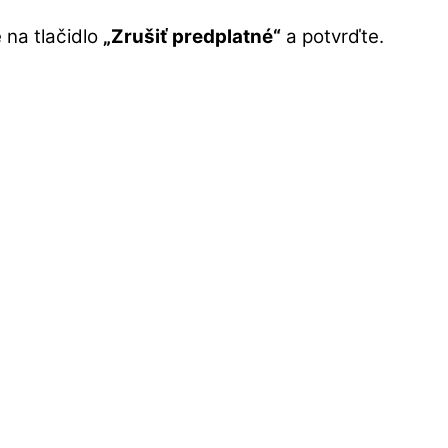
e na tlačidlo
„Zrušiť predplatné“
a potvrďte.