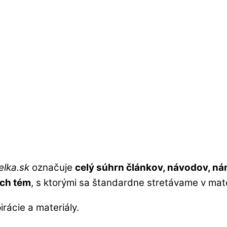
elka.sk
označuje
celý súhrn článkov, návodov, ná
ch tém
, s ktorými sa štandardne stretávame v mat
irácie a materiály.