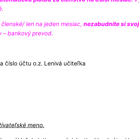
é.
ť členské/ len na jeden mesiac,
nezabudnite si svoj
by – bankový prevod.
číslo účtu o.z. Lenivá učiteľka
žívateľské meno.