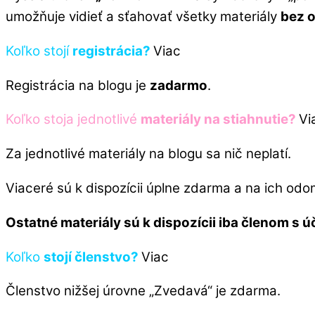
umožňuje vidieť a sťahovať všetky materiály
bez 
Koľko stojí
registrácia?
Viac
Registrácia na blogu je
zadarmo
.
Koľko stoja jednotlivé
materiály na stiahnutie?
Vi
Za jednotlivé materiály na blogu sa nič neplatí.
Viaceré sú k dispozícii úplne zdarma a na ich odom
Ostatné materiály sú k dispozícii iba členom s ú
Koľko
stojí členstvo?
Viac
Členstvo nižšej úrovne „Zvedavá“ je zdarma.