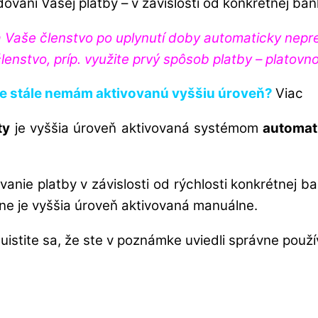
vaní Vašej platby – v závislosti od konkrétnej bank
še členstvo po uplynutí doby automaticky nepredĺ
lenstvo, príp. využite prvý spôsob platby – platovn
ale stále nemám aktivovanú vyššiu úroveň?
Viac
ty
je vyššia úroveň aktivovaná systémom
automat
anie platby v závislosti od rýchlosti konkrétnej b
ne je vyššia úroveň aktivovaná manuálne.
uistite sa, že ste v poznámke uviedli správne použ