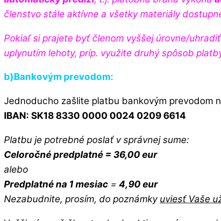
členstvo stále aktívne a všetky materiály dostupn
Pokiaľ si prajete byť členom vyššej úrovne/uhradi
uplynutím lehoty, príp. využite druhý spôsob plat
b)Bankovým prevodom:
Jednoducho zašlite platbu bankovým prevodom na 
IBAN: SK18 8330 0000 0024 0209 6614
Platbu je potrebné poslať v správnej sume:
Celoročné predplatné = 36,00 eur
alebo
Predplatné na 1 mesiac
=
4,90 eur
Nezabudnite, prosím, do poznámky
uviesť Vaše u