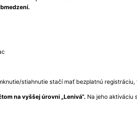
obmedzení.
ac
knutie/stiahnutie stačí mať bezplatnú registráciu, t
čtom na vyššej úrovni „Lenivá“.
Na jeho aktiváciu s