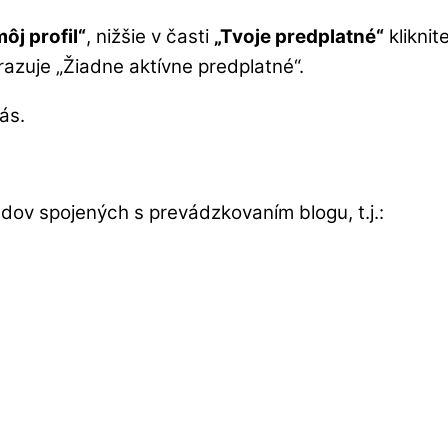
ôj profil“
, nižšie v časti
„Tvoje predplatné“
kliknit
razuje „Žiadne aktívne predplatné“.
ás.
dov spojených s prevádzkovaním blogu, t.j.: