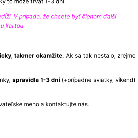
y to môže trvať 1-3 dni.
ži. V prípade, že chcete byť členom ďalší
ou kartou.
icky, takmer okamžite.
Ak sa tak nestalo, zrejme
anky,
spravidla 1-3 dní
(+prípadne sviatky, víkend)
ívateľské meno a kontaktujte nás.