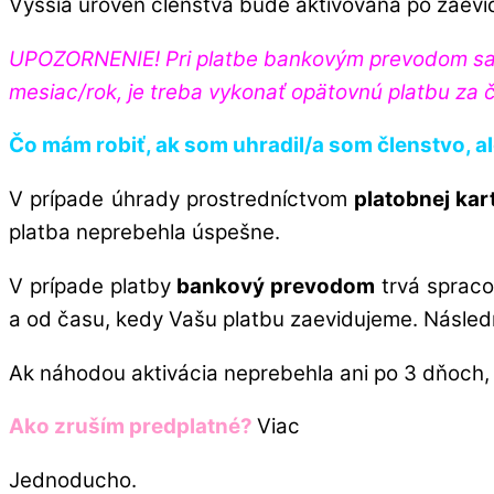
Vyššia úroveň členstva bude aktivovaná po zaevido
UPOZORNENIE! Pri platbe bankovým prevodom sa Va
mesiac/rok, je treba vykonať opätovnú platbu za č
Čo mám robiť, ak som uhradil/a som členstvo, 
V prípade úhrady prostredníctvom
platobnej kar
platba neprebehla úspešne.
V prípade platby
bankový prevodom
trvá spracov
a od času, kedy Vašu platbu zaevidujeme. Násled
Ak náhodou aktivácia neprebehla ani po 3 dňoch, 
Ako zruším predplatné?
Viac
Jednoducho.