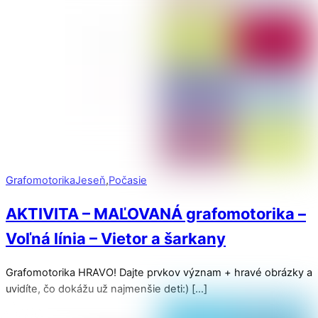
Grafomotorika
Jeseň
,
Počasie
AKTIVITA – MAĽOVANÁ grafomotorika –
Voľná línia – Vietor a šarkany
Grafomotorika HRAVO! Dajte prvkov význam + hravé obrázky a
uvidíte, čo dokážu už najmenšie deti:) […]