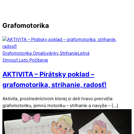
ROZCVIČKY PRED PÍSANÍM
Grafomotorika
Grafomotorika
,
Omaľovánky
,
Strihanie
Letná
činnosť
,
Leto
,
Počítanie
AKTIVITA – Pirátsky poklad –
grafomotorika, strihanie, radosť!
Aktivita, prostredníctvom ktorej si deti hravo precvičia
grafomotoriku, jemnú motoriku – strihanie a navyše – […]