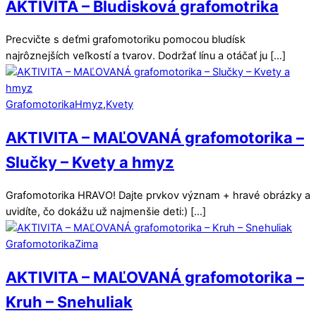
AKTIVITA – Bludisková grafomotrika
Precvičte s deťmi grafomotoriku pomocou bludísk
najrôznejších veľkostí a tvarov. Dodržať línu a otáčať ju […]
Grafomotorika
Hmyz
,
Kvety
AKTIVITA – MAĽOVANÁ grafomotorika –
Slučky – Kvety a hmyz
Grafomotorika HRAVO! Dajte prvkov význam + hravé obrázky a
uvidíte, čo dokážu už najmenšie deti:) […]
Grafomotorika
Zima
AKTIVITA – MAĽOVANÁ grafomotorika –
Kruh – Snehuliak