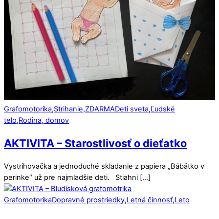
Grafomotorika
,
Strihanie
,
ZDARMA
Deti sveta
,
Ľudské
telo
,
Rodina, domov
AKTIVITA – Starostlivosť o dieťatko
Vystrihovačka a jednoduché skladanie z papiera „Bábätko v
perinke“ už pre najmladšie deti. Stiahni […]
Grafomotorika
Dopravné prostriedky
,
Letná činnosť
,
Leto