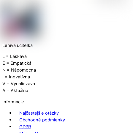
Lenivá učiteľka
L = Láskavá
E = Empatická
N = Nápomocná
I = Inovatívna
V = Vynaliezavá
Á = Aktuálna
Informácie
Najčastejšie otázky
Obchodné podmienky
GDPR