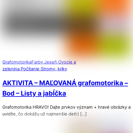
Grafomotorika
Farby
,
Jeseň
,
Ovocie a
zelenina
,
Počítanie
,
Stromy, kríky
AKTIVITA – MAĽOVANÁ grafomotorika –
Bod – Listy a jabĺčka
Grafomotorika HRAVO! Dajte prvkov význam + hravé obrázky a
uvidíte, čo dokážu už najmenšie deti:) […]