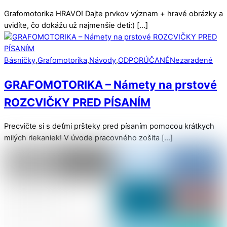
Grafomotorika HRAVO! Dajte prvkov význam + hravé obrázky a
uvidíte, čo dokážu už najmenšie deti:) […]
Básničky
,
Grafomotorika
,
Návody
,
ODPORÚČANÉ
Nezaradené
GRAFOMOTORIKA – Námety na prstové
ROZCVIČKY PRED PÍSANÍM
Precvičte si s deťmi pršteky pred písaním pomocou krátkych
milých riekaniek! V úvode pracovného zošita […]