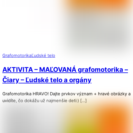
Grafomotorika
Ľudské telo
AKTIVITA – MAĽOVANÁ grafomotorika –
Čiary – Ľudské telo a orgány
Grafomotorika HRAVO! Dajte prvkov význam + hravé obrázky a
uvidíte, čo dokážu už najmenšie deti:) […]