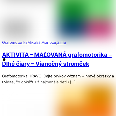
Grafomotorika
Mikuláš
,
Vianoce
,
Zima
AKTIVITA – MAĽOVANÁ grafomotorika –
Dlhé čiary – Vianočný stromček
Grafomotorika HRAVO! Dajte prvkov význam + hravé obrázky a
uvidíte, čo dokážu už najmenšie deti:) […]