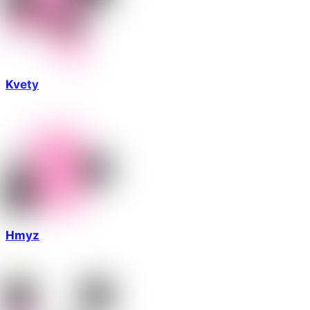
Kvety
Hmyz