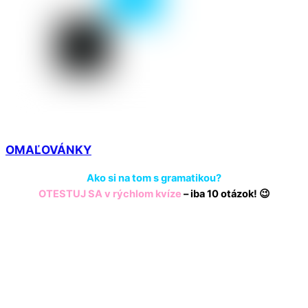
OMAĽOVÁNKY
Ako si na tom s gramatikou?
OTESTUJ SA v rýchlom kvíze
– iba 10 otázok! 😉