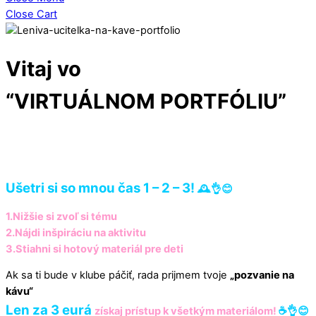
Close Cart
Vitaj vo
“VIRTUÁLNOM PORTFÓLIU”
Ušetri si
so mnou čas 1 – 2 – 3!
🕰️
👌😊
1.Nižšie si zvoľ si tému
2.Nájdi inšpiráciu na aktivitu
3.Stiahni si hotový materiál pre deti
Ak sa ti bude v klube páčiť, rada prijmem tvoje
„pozvanie na
kávu“
Len za 3 eurá
získaj prístup k všetkým materiálom!
☕️👌😊