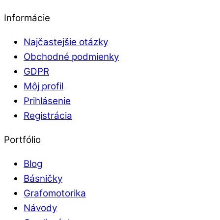
Informácie
Najčastejšie otázky
Obchodné podmienky
GDPR
Môj profil
Prihlásenie
Registrácia
Portfólio
Blog
Básničky
Grafomotorika
Návody