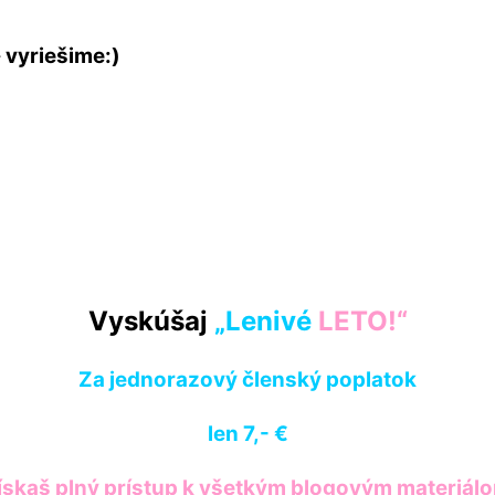
–
vyriešime:)
Vyskúšaj
„Lenivé
LETO!“
Za jednorazový členský poplatok
len 7,- €
ískaš plný prístup k všetkým blogovým materiál