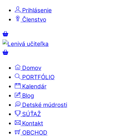
Skip
Prihlásenie
to
Členstvo
content
Menu
Košík
Košík
Domov
PORTFÓLIO
Kalendár
Blog
Detské múdrosti
SÚŤAŽ
Kontakt
OBCHOD