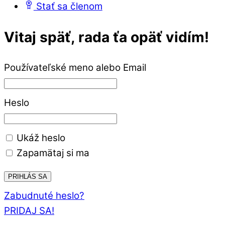
Stať sa členom
Close
Close
Vitaj späť, rada ťa opäť vidím!
Menu
Cart
Používateľské meno alebo Email
Heslo
Ukáž heslo
Zapamätaj si ma
Zabudnuté heslo?
PRIDAJ SA!