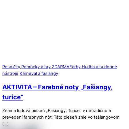
Pesničky
,
Pomôcky a hry
,
ZDARMA
Farby
,
Hudba a hudobné
nástroje
,
Karneval a fašiangy
AKTIVITA – Farebné noty „Fašiangy,
turíce“
Známa ľudová pieseň „Fašiangy, Turíce“ v netradičnom
prevedení farebných nôt. Táto pieseň znie vo fašiangovom
[…]