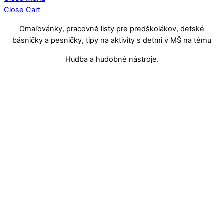
Close Cart
Omaľovánky, pracovné listy pre predškolákov, detské
básničky a pesničky, tipy na aktivity s deťmi v MŠ na tému
Hudba a hudobné nástroje.
Hudba a hudobné nástroje
Ako si aj vaša materská škola vie
vytvoriť jedinečnú – vlastnú HYMNU!
Hudba a hudobné nástroje
HÁDANKY o hudobných nástrojoch