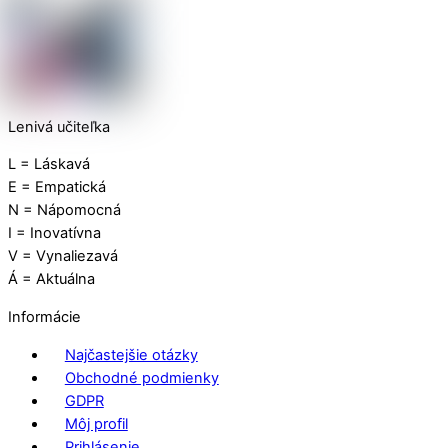
Lenivá učiteľka
L = Láskavá
E = Empatická
N = Nápomocná
I = Inovatívna
V = Vynaliezavá
Á = Aktuálna
Informácie
Najčastejšie otázky
Obchodné podmienky
GDPR
Môj profil
Prihlásenie