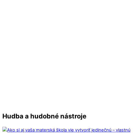
Farby
,
Hudba a hudobné nástroje
,
Karneval a fašiangy
AKTIVITA – Farebné noty „Fašiangy,
turíce“
Hudba a hudobné nástroje