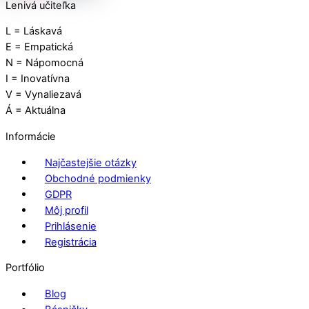
Lenivá učiteľka
L = Láskavá
E = Empatická
N = Nápomocná
I = Inovatívna
V = Vynaliezavá
Á = Aktuálna
Informácie
Najčastejšie otázky
Obchodné podmienky
GDPR
Môj profil
Prihlásenie
Registrácia
Portfólio
Blog