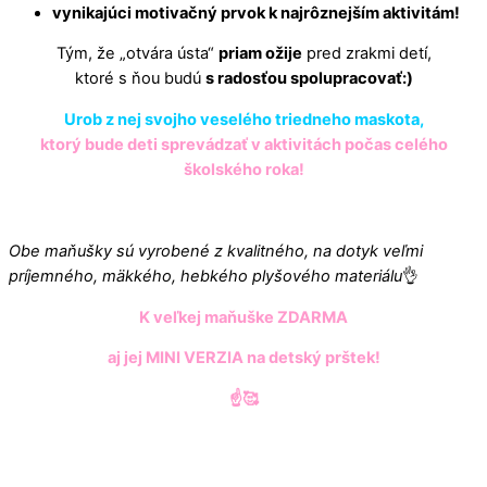
vynikajúci motivačný prvok k najrôznejším aktivitám!
Tým, že „otvára ústa“
priam ožije
pred zrakmi detí,
ktoré s ňou budú
s radosťou spolupracovať:)
Urob z nej svojho veselého triedneho maskota,
ktorý bude deti sprevádzať v aktivitách počas celého
školského roka!
Obe maňušky sú vyrobené z kvalitného, na dotyk veľmi
príjemného, mäkkého, hebkého plyšového materiálu
👌
K veľkej maňuške ZDARMA
aj jej MINI VERZIA na detský prštek!
☝️🥰