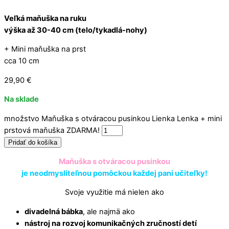
Veľká maňuška na ruku
výška až 30-40 cm (telo/tykadlá-nohy)
+ Mini maňuška na prst
cca 10 cm
29,90
€
Na sklade
množstvo Maňuška s otváracou pusinkou Lienka Lenka + mini
prstová maňuška ZDARMA!
Pridať do košíka
Maňuška s otváracou pusinkou
je neodmysliteľnou pomôckou každej pani učiteľky!
Svoje využitie má nielen ako
divadelná bábka
, ale najmä ako
nástroj na
rozvoj komunikačných zručností detí