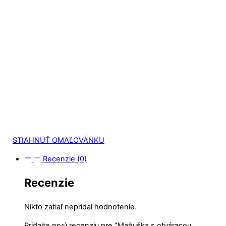
STIAHNUŤ OMAĽOVÁNKU
Recenzie (0)
Recenzie
Nikto zatiaľ nepridal hodnotenie.
Pridajte prvú recenziu pre “Maňuška s otváracou