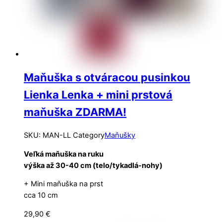
Maňuška s otváracou pusinkou
Lienka Lenka + mini prstová
maňuška ZDARMA!
SKU
:
MAN-LL
Category
Maňušky
Veľká maňuška na ruku
výška až 30-40 cm (telo/tykadlá-nohy)
+ Mini maňuška na prst
cca 10 cm
29,90
€