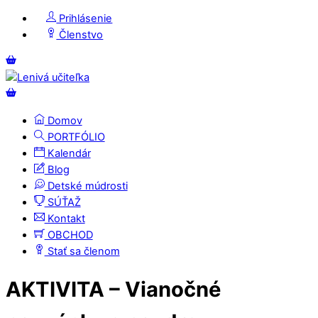
Skip
Prihlásenie
to
Členstvo
content
Menu
Košík
Košík
Domov
PORTFÓLIO
Kalendár
Blog
Detské múdrosti
SÚŤAŽ
Kontakt
OBCHOD
Stať sa členom
Close
Close
AKTIVITA – Vianočné
Menu
Cart