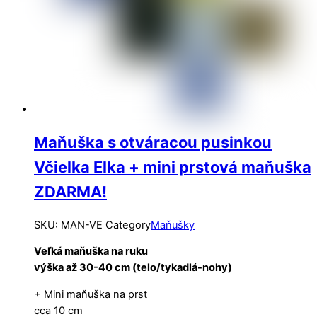
Maňuška s otváracou pusinkou
Včielka Elka + mini prstová maňuška
ZDARMA!
SKU
:
MAN-VE
Category
Maňušky
Veľká maňuška na ruku
výška až 30-40 cm (telo/tykadlá-nohy)
+ Mini maňuška na prst
cca 10 cm