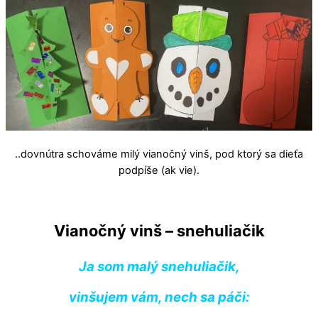
..dovnútra schováme milý vianočný vinš, pod ktorý sa dieťa
podpíše (ak vie).
Vianočný vinš – snehuliačik
Ja som malý snehuliačik,
vinšujem vám, nech sa páči: