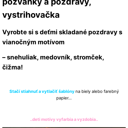
pozvánky a pozdravy,
vystrihovačka
Vyrobte si s deťmi skladané pozdravy s
vianočným motívom
– snehuliak, medovník, stromček,
čižma!
Stačí stiahnuť a vytlačiť
šablóny
na biely alebo farebný
papier…
..deti motívy vyfarbia a vyzdobia..