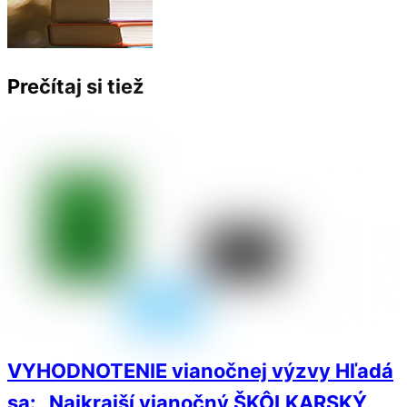
Prečítaj si tiež
VYHODNOTENIE vianočnej výzvy Hľadá
sa: „Najkrajší vianočný ŠKÔLKARSKÝ