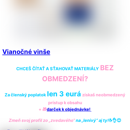
Vianočné vinše
BEZ
CHCEŠ ČÍTAŤ A SŤAHOVAŤ MATERIÁLY
OBMEDZENÍ?
len 3 eurá
Za členský poplatok
získaš
neobmedzený
prístup k obsahu
+ 🎁
darček k objednávke!
Zmeň svoj profil zo „zvedavého“
na „lenivý“ aj ty!
☕️👌😊