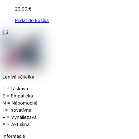
29,90
€
Pridať do košíka
1
2
Lenivá učiteľka
L = Láskavá
E = Empatická
N = Nápomocná
I = Inovatívna
V = Vynaliezavá
Á = Aktuálna
Informácie