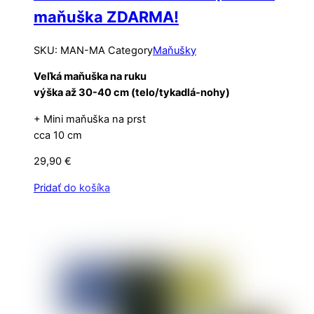
maňuška ZDARMA!
SKU
:
MAN-MA
Category
Maňušky
Veľká maňuška na ruku
výška až 30-40 cm (telo/tykadlá-nohy)
+ Mini maňuška na prst
cca 10 cm
29,90
€
Pridať do košíka