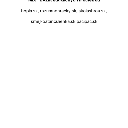
MIX – BALÍK edukačných hračiek od
hopla.sk, rozumnehracky.sk, skolashrou.sk,
smejkoatanculienka.sk pacipac.sk