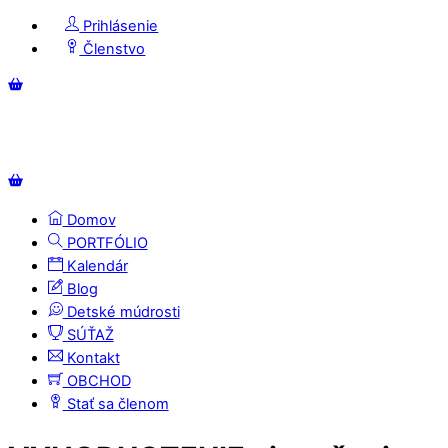
Skip
Prihlásenie
to
Členstvo
content
Menu
Košík
Košík
Domov
PORTFÓLIO
Kalendár
Blog
Detské múdrosti
SÚŤAŽ
Kontakt
OBCHOD
Stať sa členom
Close
Close