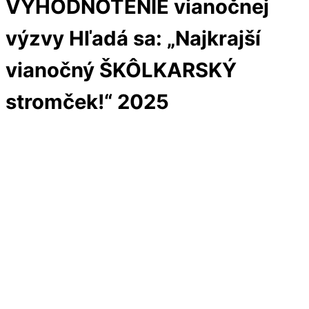
VYHODNOTENIE vianočnej
Menu
Cart
výzvy Hľadá sa: „Najkrajší
vianočný ŠKÔLKARSKÝ
stromček!“ 2025