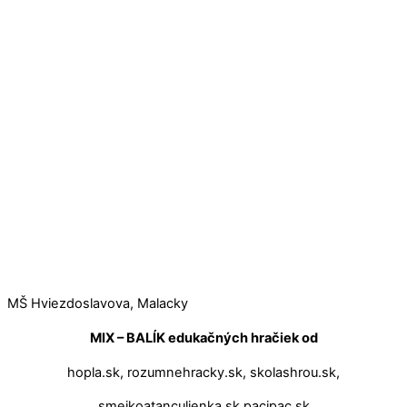
MŠ Hviezdoslavova, Malacky
MIX – BALÍK edukačných hračiek od
hopla.sk, rozumnehracky.sk, skolashrou.sk,
smejkoatanculienka.sk pacipac.sk