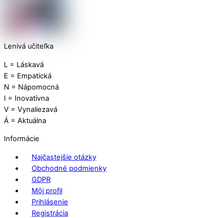
Lenivá učiteľka
L = Láskavá
E = Empatická
N = Nápomocná
I = Inovatívna
V = Vynaliezavá
Á = Aktuálna
Informácie
Najčastejšie otázky
Obchodné podmienky
GDPR
Môj profil
Prihlásenie
Registrácia