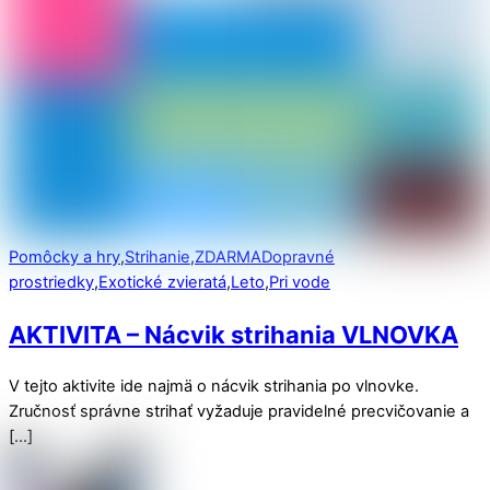
Pomôcky a hry
,
Strihanie
,
ZDARMA
Dopravné
prostriedky
,
Exotické zvieratá
,
Leto
,
Pri vode
AKTIVITA – Nácvik strihania VLNOVKA
V tejto aktivite ide najmä o nácvik strihania po vlnovke.
Zručnosť správne strihať vyžaduje pravidelné precvičovanie a
[…]