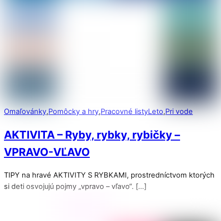
Omaľovánky
,
Pomôcky a hry
,
Pracovné listy
Leto
,
Pri vode
AKTIVITA – Ryby, rybky, rybičky –
VPRAVO-VĽAVO
TIPY na hravé AKTIVITY S RYBKAMI, prostredníctvom ktorých
si deti osvojujú pojmy „vpravo – vľavo“. […]