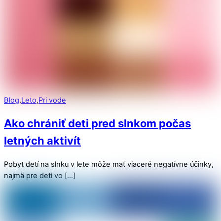
Blog
,
Leto
,
Pri vode
Ako chrániť deti pred slnkom počas
letných aktivít
Pobyt detí na slnku v lete môže mať viaceré negatívne účinky,
najmä pre deti vo […]