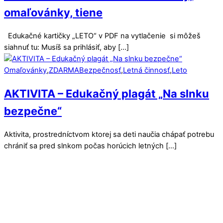
omaľovánky, tiene
Edukačné kartičky „LETO“ v PDF na vytlačenie si môžeš
siahnuť tu: Musíš sa prihlásiť, aby […]
Omaľovánky
,
ZDARMA
Bezpečnosť
,
Letná činnosť
,
Leto
AKTIVITA – Edukačný plagát „Na slnku
bezpečne“
Aktivita, prostredníctvom ktorej sa deti naučia chápať potrebu
chrániť sa pred slnkom počas horúcich letných […]