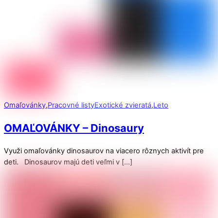
Omaľovánky
,
Pracovné listy
Exotické zvieratá
,
Leto
OMAĽOVÁNKY – Dinosaury
Využi omaľovánky dinosaurov na viacero rôznych aktivít pre
deti. Dinosaurov majú deti veľmi v […]