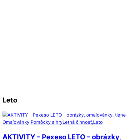
Letná činnosť
,
Letné športy
,
Leto
OMAĽOVÁNKY – Letné športy
Leto
Omaľovánky
,
Pomôcky a hry
Letná činnosť
,
Leto
AKTIVITY – Pexeso LETO – obrázky,