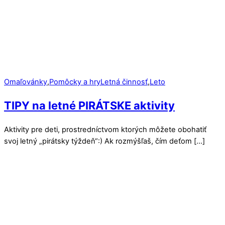
Omaľovánky
,
Pomôcky a hry
Letná činnosť
,
Leto
TIPY na letné PIRÁTSKE aktivity
Aktivity pre deti, prostredníctvom ktorých môžete obohatiť
svoj letný „pirátsky týždeň“:) Ak rozmýšľaš, čím deťom […]