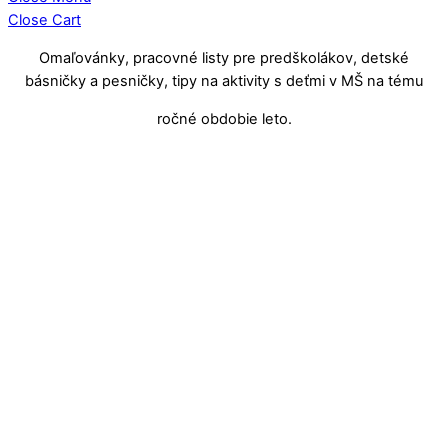
Close Cart
Omaľovánky, pracovné listy pre predškolákov, detské
básničky a pesničky, tipy na aktivity s deťmi v MŠ na tému
ročné obdobie leto.
Letná činnosť
,
Leto
AKTIVITY – Pexeso LETO – obrázky,
omaľovánky, tiene
Bezpečnosť
,
Letná činnosť
,
Leto
AKTIVITA – Edukačný plagát „Na slnku
bezpečne“