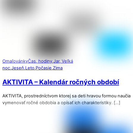
Omaľovánky
Čas, hodiny
,
Jar, Veľká
noc
,
Jeseň
,
Leto
,
Počasie
,
Zima
AKTIVITA – Kalendár ročných období
AKTIVITA, prostredníctvom ktorej sa deti hravou formou naučia
vymenovať ročné obdobia a opísať ich charakteristiky. […]