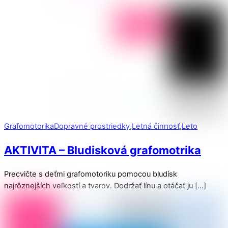
Grafomotorika
Dopravné prostriedky
,
Letná činnosť
,
Leto
AKTIVITA – Bludisková grafomotrika
Precvičte s deťmi grafomotoriku pomocou bludísk
najrôznejších veľkostí a tvarov. Dodržať línu a otáčať ju […]