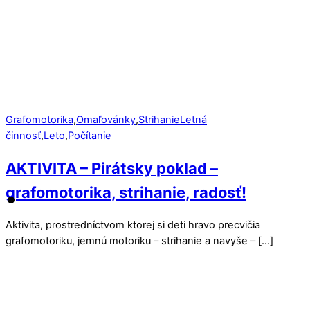
Grafomotorika
,
Omaľovánky
,
Strihanie
Letná
činnosť
,
Leto
,
Počítanie
AKTIVITA – Pirátsky poklad –
grafomotorika, strihanie, radosť!
Aktivita, prostredníctvom ktorej si deti hravo precvičia
grafomotoriku, jemnú motoriku – strihanie a navyše – […]