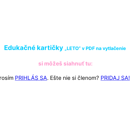
Edukačné kartičky
„LETO“ v PDF
na vytlačenie
si môžeš siahnuť tu:
Prosím
PRIHLÁS SA
. Ešte nie si členom?
PRIDAJ SA!