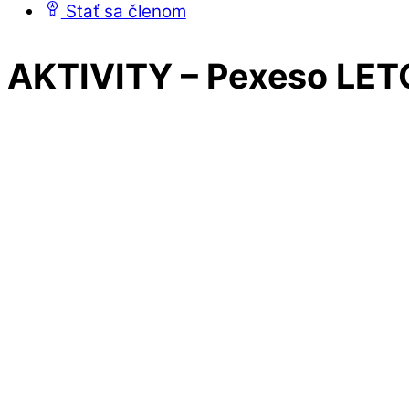
Stať sa členom
Close
Close
AKTIVITY – Pexeso LETO
Menu
Cart