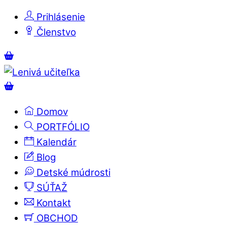
Skip
Prihlásenie
to
Členstvo
content
Menu
Košík
Košík
Domov
PORTFÓLIO
Kalendár
Blog
Detské múdrosti
SÚŤAŽ
Kontakt
OBCHOD