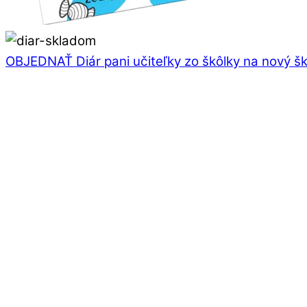
OBJEDNAŤ Diár pani učiteľky zo škôlky na nový š
Knihy, hlásky, písmená
PPT Prezentácia – Ako vzniká 
Knihy, hlásky, písmená
PPT Prezentácia – Vtipné OB