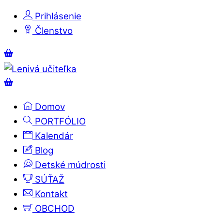
Skip
Prihlásenie
to
Členstvo
content
Menu
Košík
Košík
Domov
PORTFÓLIO
Kalendár
Blog
Detské múdrosti
SÚŤAŽ
Kontakt
OBCHOD