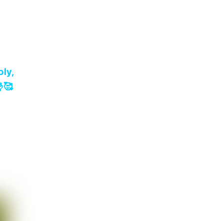
oly
,
🥰