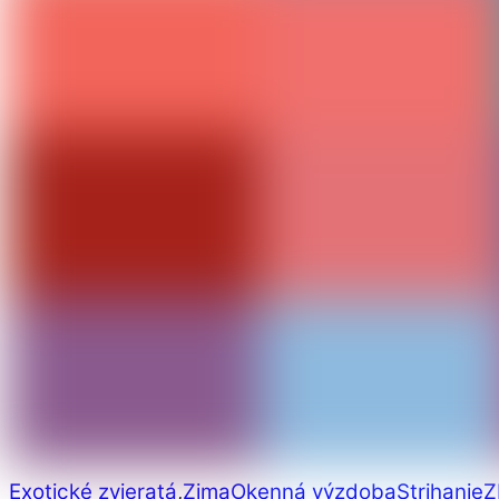
Exotické zvieratá
,
Zima
Okenná výzdoba
Strihanie
Z