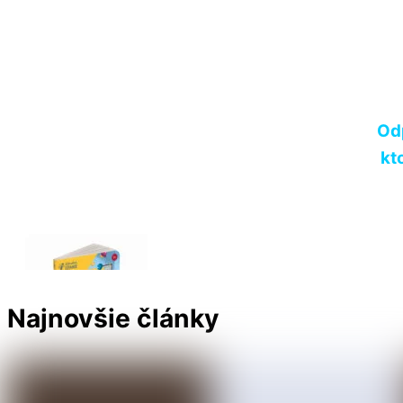
Blog
,
Knihy, hlásky, písmená
Prečo je práve MAREC mesiac k
Od
kt
Najnovšie články