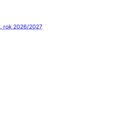
k. rok 2026/2027
KNIHA?
RÁZKOVÉ FRAZEOLOGIZMY pre det