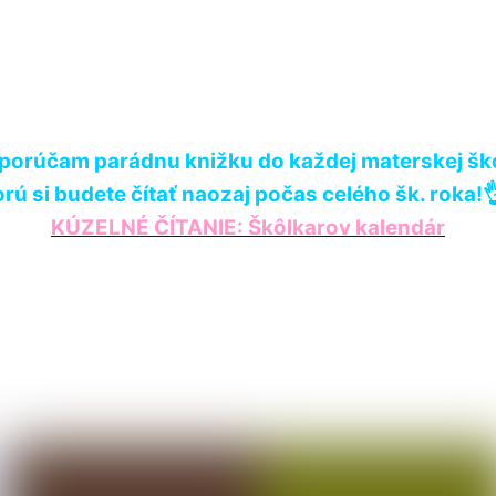
nihy?
porúčam parádnu knižku do každej materskej šk
orú si budete čítať naozaj počas celého šk. roka!
KÚZELNÉ ČÍTANIE: Škôlkarov kalendár