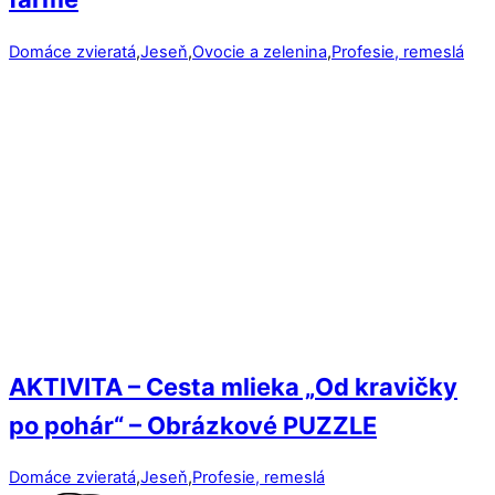
Domáce zvieratá
,
Jeseň
,
Ovocie a zelenina
,
Profesie, remeslá
AKTIVITA – Cesta mlieka „Od kravičky
po pohár“ – Obrázkové PUZZLE
Domáce zvieratá
,
Jeseň
,
Profesie, remeslá