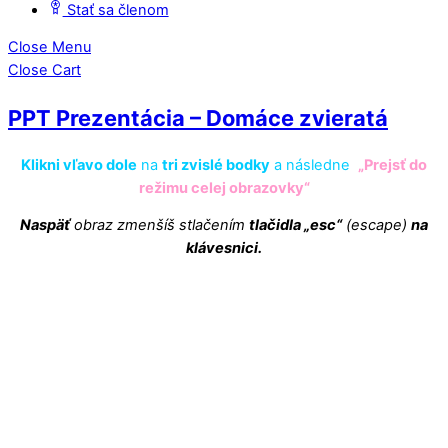
Stať sa členom
Close Menu
Close Cart
PPT Prezentácia – Domáce zvieratá
Klikni vľavo dole
na
tri zvislé bodky
a následne
„Prejsť do
režimu celej obrazovky“
Naspäť
obraz zmenšíš stlačením
tlačidla „esc“
(escape)
na
klávesnici.