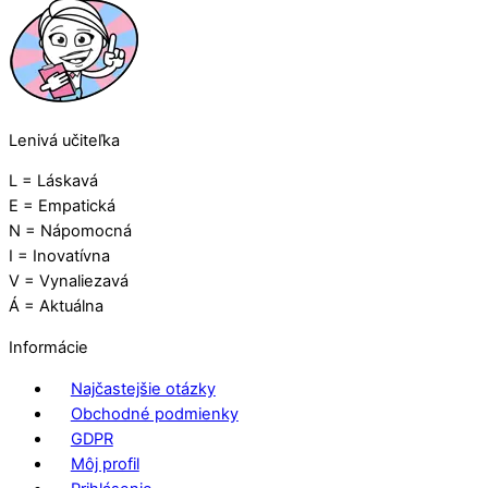
Lenivá učiteľka
L = Láskavá
E = Empatická
N = Nápomocná
I = Inovatívna
V = Vynaliezavá
Á = Aktuálna
Informácie
Najčastejšie otázky
Obchodné podmienky
GDPR
Môj profil