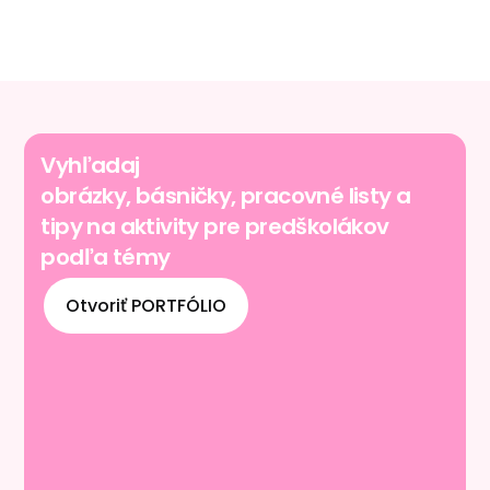
Vyhľadaj
obrázky, básničky, pracovné listy a
tipy na aktivity pre predškolákov
podľa témy
Otvoriť PORTFÓLIO