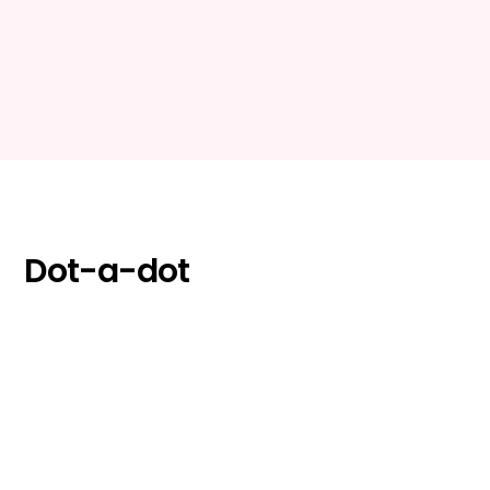
FARBY
JESEŇ
Dot-to-dot pracovné listy: Tvorivé aktivity s
bodkami na tému Jeseň
Dot-a-dot