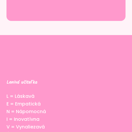
Lenivá učiteľka
L = Láskavá
E = Empatická
N = Nápomocná
I = Inovatívna
V = Vynaliezavá