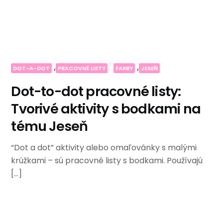
,
,
DOT-A-DOT
PRACOVNÉ LISTY
FARBY
JESEŇ
Dot-to-dot pracovné listy:
Tvorivé aktivity s bodkami na
tému Jeseň
“Dot a dot” aktivity alebo omaľovánky s malými
krúžkami – sú pracovné listy s bodkami. Používajú
[…]