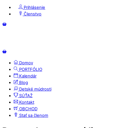
Skip
Prihlásenie
to
Členstvo
content
Menu
Košík
Košík
Domov
PORTFÓLIO
Kalendár
Blog
Detské múdrosti
SÚŤAŽ
Kontakt
OBCHOD
Stať sa členom
Close
Close