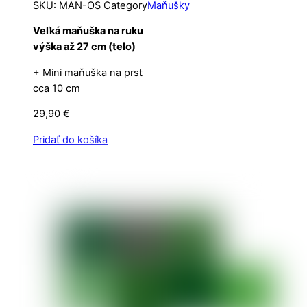
SKU
:
MAN-OS
Category
Maňušky
Veľká maňuška na ruku
výška až 27 cm (telo)
+ Mini maňuška na prst
cca 10 cm
29,90
€
Pridať do košíka