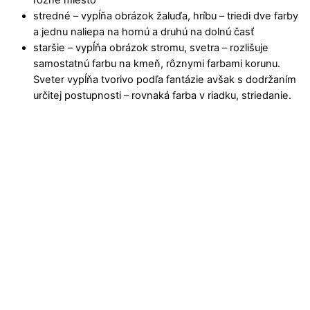
rôzne miesto
stredné – vypĺňa obrázok žaluďa, hríbu – triedi dve farby
a jednu naliepa na hornú a druhú na dolnú časť
staršie – vypĺňa obrázok stromu, svetra – rozlišuje
samostatnú farbu na kmeň, rôznymi farbami korunu.
Sveter vypĺňa tvorivo podľa fantázie avšak s dodržaním
určitej postupnosti – rovnaká farba v riadku, striedanie.