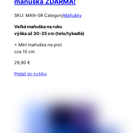
maňuška ZDARMA!
SKU
:
MAN-SR
Category
Maňušky
Veľká maňuška na ruku
výška až 30-35 cm (telo/tykadlá)
+ Mini maňuška na prst
cca 10 cm
29,90
€
Pridať do košíka