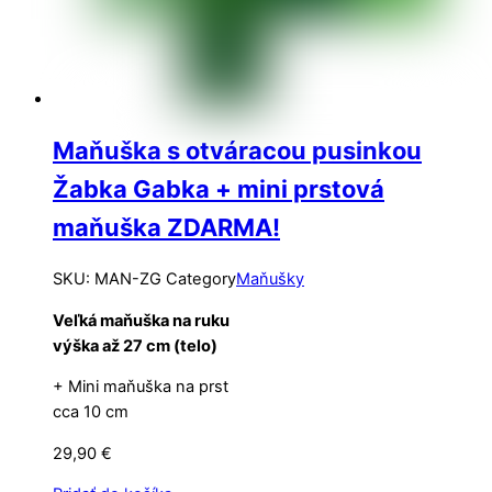
Maňuška s otváracou pusinkou
Žabka Gabka + mini prstová
maňuška ZDARMA!
SKU
:
MAN-ZG
Category
Maňušky
Veľká maňuška na ruku
výška až 27 cm (telo)
+ Mini maňuška na prst
cca 10 cm
29,90
€