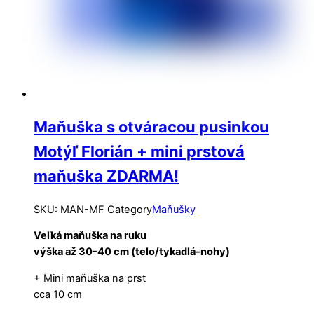
Maňuška s otváracou pusinkou
Motýľ Florián + mini prstová
maňuška ZDARMA!
SKU
:
MAN-MF
Category
Maňušky
Veľká maňuška na ruku
výška až 30-40 cm (telo/tykadlá-nohy)
+ Mini maňuška na prst
cca 10 cm