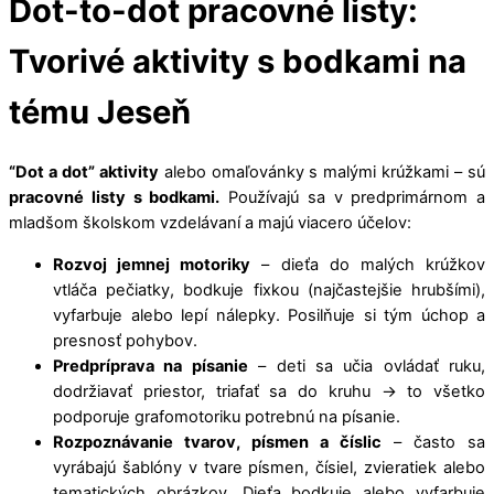
Dot-to-dot pracovné listy:
Menu
Cart
Tvorivé aktivity s bodkami na
tému Jeseň
“Dot a dot” aktivity
alebo omaľovánky s malými krúžkami – sú
pracovné listy s bodkami.
Používajú sa v predprimárnom a
mladšom školskom vzdelávaní a majú viacero účelov:
Rozvoj jemnej motoriky
– dieťa do malých krúžkov
vtláča pečiatky, bodkuje fixkou (najčastejšie hrubšími),
vyfarbuje alebo lepí nálepky. Posilňuje si tým úchop a
presnosť pohybov.
Predpríprava na písanie
– deti sa učia ovládať ruku,
dodržiavať priestor, triafať sa do kruhu → to všetko
podporuje grafomotoriku potrebnú na písanie.
Rozpoznávanie tvarov, písmen a číslic
– často sa
vyrábajú šablóny v tvare písmen, čísiel, zvieratiek alebo
tematických obrázkov. Dieťa bodkuje alebo vyfarbuje