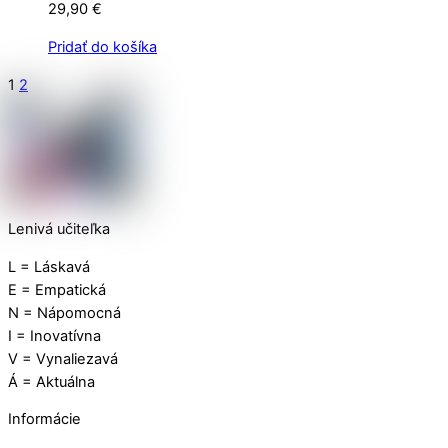
29,90
€
Pridať do košíka
1
2
Lenivá učiteľka
L = Láskavá
E = Empatická
N = Nápomocná
I = Inovatívna
V = Vynaliezavá
Á = Aktuálna
Informácie