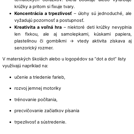
krúžky a pritom si fixuje tvary.
Koncentrácia a trpezlivosť
– úlohy sú jednoduché, ale
vyžadujú pozornosť a postupnosť.
Kreativita a voľná hra
– niektoré deti krúžky nevyplnia
len fixkou, ale aj samolepkami, kúskami papiera,
plastelínou či gombíkmi → vtedy aktivita získava aj
senzorický rozmer.
V materských školách alebo u logopédov sa “dot a dot” listy
využívajú napríklad na:
učenie a triedenie farieb,
rozvoj jemnej motoriky
trénovanie počítania,
precvičovanie začiatkov písania
trpezlivosť a sústredenie.