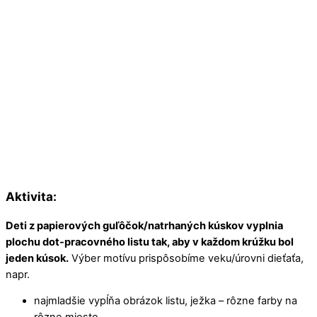
Aktivita:
Deti z papierových guľôčok/natrhaných kúskov vyplnia
plochu dot-pracovného listu tak, aby v každom krúžku bol
jeden kúsok.
Výber motívu prispôsobíme veku/úrovni dieťaťa,
napr.
najmladšie vypĺňa obrázok listu, ježka – rôzne farby na