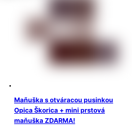
Maňuška s otváracou pusinkou
Opica Škorica + mini prstová
maňuška ZDARMA!