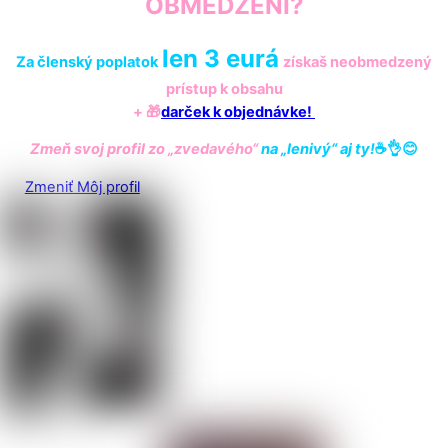
OBMEDZENÍ?
len 3 eurá
Za členský poplatok
získaš
neobmedzený
prístup k obsahu
+ 🎁
darček k objednávke!
Zmeň svoj profil zo „zvedavého“
na „lenivý“ aj ty!
☕️👌😊
Zmeniť Môj profil