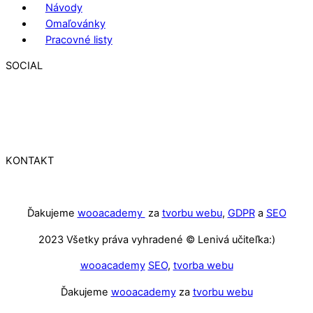
Návody
Omaľovánky
Pracovné listy
SOCIAL
KONTAKT
Ďakujeme
wooacademy
za
tvorbu webu
,
GDPR
a
SEO
2023 Všetky práva vyhradené © Lenivá učiteľka:)
wooacademy
SEO
,
tvorba webu
Ďakujeme
wooacademy
za
tvorbu webu