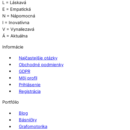
L = Láskavá
E = Empatická
N = Nápomocná
I = Inovatívna
V = Vynaliezavá
Á = Aktuálna
Informácie
Najčastejšie otázky
Obchodné podmienky
GDPR
Môj profil
Prihlásenie
Registrácia
Portfólio
Blog
Básničky
Grafomotorika