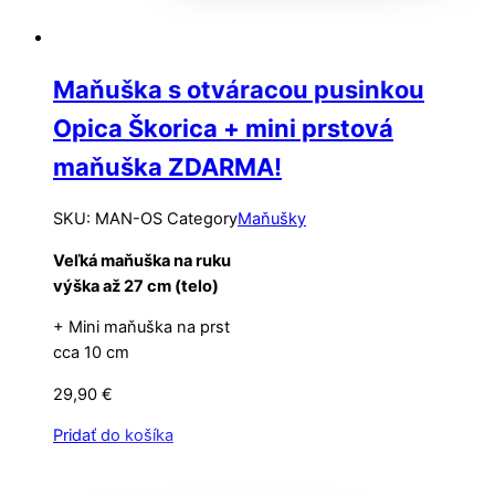
Maňuška s otváracou pusinkou
Opica Škorica + mini prstová
maňuška ZDARMA!
SKU
:
MAN-OS
Category
Maňušky
Veľká maňuška na ruku
výška až 27 cm (telo)
+ Mini maňuška na prst
cca 10 cm
29,90
€
Pridať do košíka