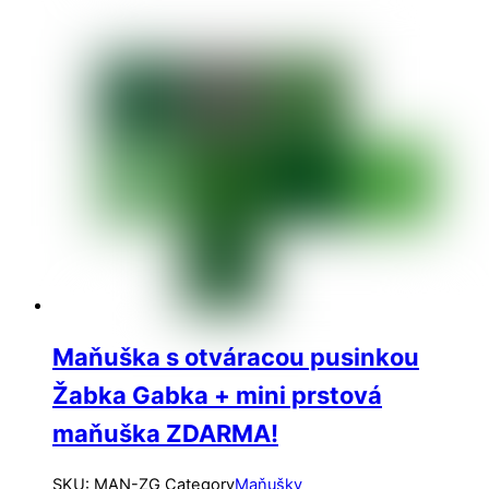
Maňuška s otváracou pusinkou
Žabka Gabka + mini prstová
maňuška ZDARMA!
SKU
:
MAN-ZG
Category
Maňušky