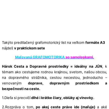
Takýto predtlačený grafomotorický list na veľkom
formáte A3
nájdeš
v praktickom sete
Maľovaná GRAFOMOTORIKA
so samolepkami.
Hárok Cesta a Dopravné prostriedky = ideálny na JÚN
, k
témam ako cestujeme rodnou krajinou, svetom, našou obcou,
na dopravného strážnika, cestou necestou, jednoducho –
venovaným
doprave, dopravným prostriedkom a
bezpečnosti na ceste.
1.Dieťa si precvičí
dlhé i krátke čiary, oblúky aj vlnovky.
2.Rozpráva o tom,
po akej ceste práve ide (maľuje)
a aké