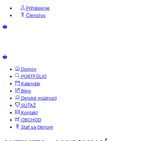
Skip
Prihlásenie
to
Členstvo
content
Menu
Košík
Košík
Domov
PORTFÓLIO
Kalendár
Blog
Detské múdrosti
SÚŤAŽ
Kontakt
OBCHOD
Stať sa členom
Close
Close