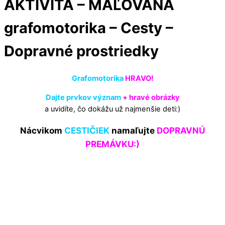
AKTIVITA – MAĽOVANÁ
Menu
Cart
grafomotorika – Cesty –
Dopravné prostriedky
Grafomotorika
HRAVO!
Dajte prvkov význam
+
hravé obrázky
a uvidíte, čo dokážu už najmenšie deti:)
Nácvikom
CESTIČIEK
namaľujte
DOPRAVNÚ
PREMÁVKU:)