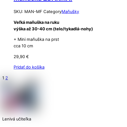
SKU
:
MAN-MF
Category
Maňušky
Veľká maňuška na ruku
výška až 30-40 cm (telo/tykadlá-nohy)
+ Mini maňuška na prst
cca 10 cm
29,90
€
Pridať do košíka
1
2
Lenivá učiteľka