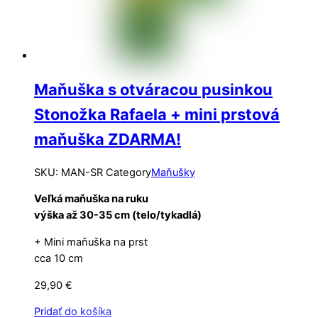
Maňuška s otváracou pusinkou
Stonožka Rafaela + mini prstová
maňuška ZDARMA!
SKU
:
MAN-SR
Category
Maňušky
Veľká maňuška na ruku
výška až 30-35 cm (telo/tykadlá)
+ Mini maňuška na prst
cca 10 cm
29,90
€
Pridať do košíka