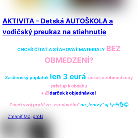
AKTIVITA – Detská AUTOŠKOLA a
vodičský preukaz na stiahnutie
BEZ
CHCEŠ ČÍTAŤ A SŤAHOVAŤ MATERIÁLY
OBMEDZENÍ?
len 3 eurá
Za členský poplatok
získaš
neobmedzený
prístup k obsahu
+ 🎁
darček k objednávke!
Zmeň svoj profil zo „zvedavého“
na „lenivý“ aj ty!
☕️👌😊
Zmeniť Môj profil