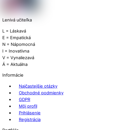
Lenivá učiteľka
L = Láskavá
E = Empatická
N = Nápomocná
I = Inovatívna
V = Vynaliezavá
Á = Aktuálna
Informácie
Najčastejšie otázky
Obchodné podmienky
GDPR
Môj profil
Prihlásenie
Registrácia