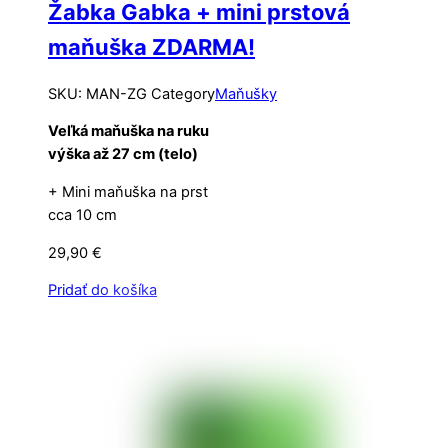
Žabka Gabka + mini prstová
maňuška ZDARMA!
SKU
:
MAN-ZG
Category
Maňušky
Veľká maňuška na ruku
výška až 27 cm (telo)
+ Mini maňuška na prst
cca 10 cm
29,90
€
Pridať do košíka