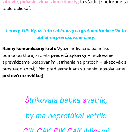
zdravie, počasie, zima, zimné športy,
tu všade je potrebné sa
teplo obliekať.
Lenivý TIP! Využi túto šablónu aj na grafomotoriku – Dieťa
obtiahne prerušované čiary.
Ranný komunikačný kruh:
Využi motivačnú básničku,
pomocou ktorej si dieťa
precvičí sykavky +
recitovanie
sprevádzame ukazovaním „strihania na prstoch = ukazovák s
prostredníkom✌️“ čím pred samotným strihaním absolvujeme
prstovú rozcvičku;)
Š
trikovala babka
s
vetrík,
by ma neprefúkal vetrík.
C
IK-
C
AK
C
IK-
C
AK ihli
c
ami