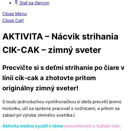
Stať sa členom
Close Menu
Close Cart
AKTIVITA – Nácvik strihania
CIK-CAK – zimný sveter
Precvičte si s deťmi strihanie po čiare v
línii cik-cak a zhotovte pritom
originálny zimný sveter!
S touto jednoduchou vystrihovačkou si dieťa precvičí jemnú
motoriku, učí sa správne pracovať s nožnicami, a pritom sa
zabaví pri výrobe zimného svetríka:)
Aktivitu možno využiť v téme
starostlivosti o
ľudské telo,