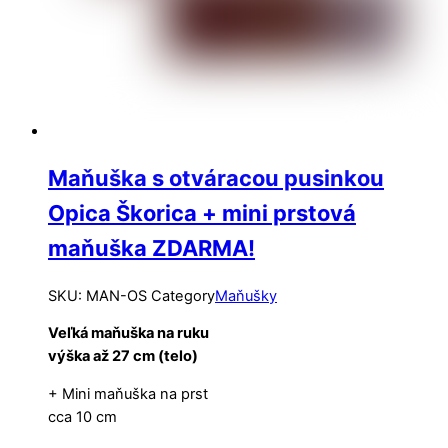
Maňuška s otváracou pusinkou
Opica Škorica + mini prstová
maňuška ZDARMA!
SKU
:
MAN-OS
Category
Maňušky
Veľká maňuška na ruku
výška až 27 cm (telo)
+ Mini maňuška na prst
cca 10 cm