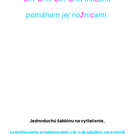
pomáham jej no
ž
ni
c
ami.
Jednoduchú šablónu na vytlačenie,
vystrihovanie a nalepovanie cik-cak pásikov na svetrík