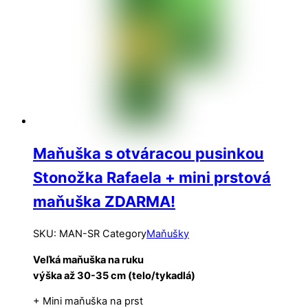
Maňuška s otváracou pusinkou
Stonožka Rafaela + mini prstová
maňuška ZDARMA!
SKU
:
MAN-SR
Category
Maňušky
Veľká maňuška na ruku
výška až 30-35 cm (telo/tykadlá)
+ Mini maňuška na prst