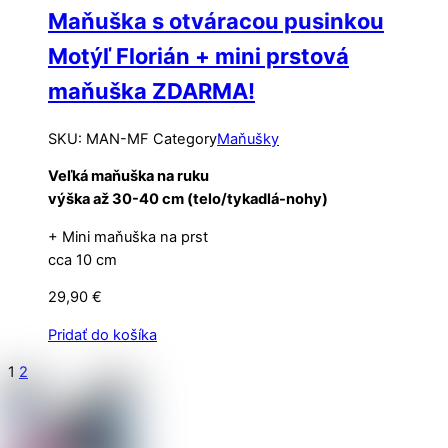
Maňuška s otváracou pusinkou
Motýľ Florián + mini prstová
maňuška ZDARMA!
SKU
:
MAN-MF
Category
Maňušky
Veľká maňuška na ruku
výška až 30-40 cm (telo/tykadlá-nohy)
+ Mini maňuška na prst
cca 10 cm
29,90
€
Pridať do košíka
1
2