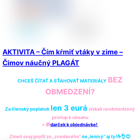
AKTIVITA – Čím kŕmiť vtáky v zime –
Čimov náučný PLAGÁT
BEZ
CHCEŠ ČÍTAŤ A SŤAHOVAŤ MATERIÁLY
OBMEDZENÍ?
len 3 eurá
Za členský poplatok
získaš
neobmedzený
prístup k obsahu
+ 🎁
darček k objednávke!
Zmeň svoj profil zo „zvedavého“
na „lenivý“ aj ty!
☕️👌😊