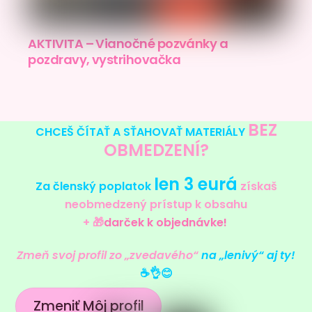
AKTIVITA – Vianočné pozvánky a
pozdravy, vystrihovačka
BEZ
CHCEŠ ČÍTAŤ A SŤAHOVAŤ MATERIÁLY
OBMEDZENÍ?
len 3 eurá
Za členský poplatok
získaš
neobmedzený prístup k obsahu
+ 🎁
darček k objednávke!
Zmeň svoj profil zo „zvedavého“
na „lenivý“ aj ty!
☕️👌😊
Zmeniť Môj profil