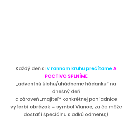
Každý deň si
v rannom kruhu prečítame
A
POCTIVO SPLNÍME
„adventnú úlohu/uhádneme hádanku“
na
dnešný deň
a zároveň „majiteľ“ konkrétnej pohľadnice
vyfarbí obrázok = symbol Vianoc
, za čo môže
dostať i špeciálnu sladkú odmenu;)