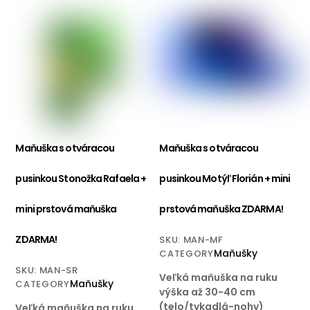
Maňuška s otváracou
Maňuška s otváracou
pusinkou Stonožka Rafaela +
pusinkou Motýľ Florián + mini
mini prstová maňuška
prstová maňuška ZDARMA!
ZDARMA!
SKU
:
MAN-MF
Maňušky
CATEGORY
SKU
:
MAN-SR
Veľká maňuška na ruku
Maňušky
CATEGORY
výška až 30-40 cm
(telo/tykadlá-nohy)
Veľká maňuška na ruku