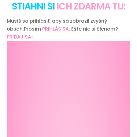
STIAHNI SI
ICH ZDARMA TU:
Musíš sa prihlásiť, aby sa zobrazil zvyšný
obsah.Prosím
PRIHLÁS SA
. Ešte nie si členom?
PRIDAJ SA!