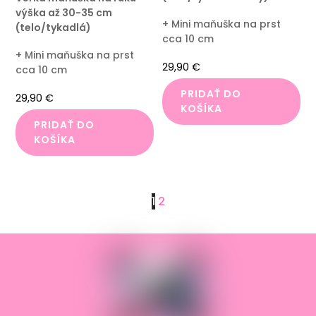
výška až 30-35 cm
+ Mini maňuška na prst
(telo/tykadlá)
cca 10 cm
+ Mini maňuška na prst
29,90
€
cca 10 cm
PRIDAŤ DO
29,90
€
KOŠÍKA
PRIDAŤ DO
KOŠÍKA
1
2