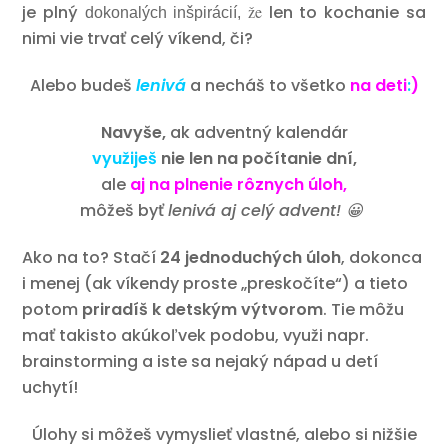
je plný
že
len to kochanie sa
dokonalých inšpirácií,
nimi vie trvať celý víkend, či?
Alebo budeš
lenivá
a necháš to všetko
na deti
:
)
Navyše,
ak adventný kalendár
využiješ
nie len na počítanie dní,
ale
aj
na plnenie rôznych úloh,
môžeš byť
lenivá aj celý advent! 😀
Ako na to? Stačí
24 jednoduchých úloh
, dokonca
i menej (ak víkendy proste „preskočíte“) a tieto
potom
priradíš k detským výtvorom
. Tie môžu
mať takisto akúkoľvek podobu, využi napr.
brainstorming a iste sa nejaký nápad u detí
uchytí!
Úlohy si môžeš vymyslieť vlastné, alebo si nižšie