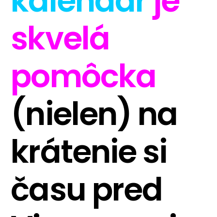
kalendár
je
skvelá
pomôcka
(nielen)
na
krátenie si
času
pred