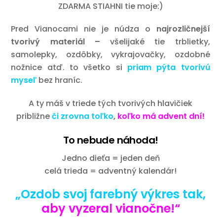
ZDARMA STIAHNI tie moje:)
Pred Vianocami nie je núdza o
najrozličnejší
tvorivý materiál –
všelijaké tie trblietky,
samolepky, ozdôbky, vykrajovačky, ozdobné
nožnice atď. to všetko si
priam pýta tvorivú
myseľ
bez hraníc.
A ty máš v triede tých tvorivých hlavičiek
približne
či zrovna toľko
,
koľko má advent dní!
To nebude náhoda!
Jedno dieťa = jeden deň
celá trieda = adventný kalendár!
„Ozdob svoj farebný výkres tak,
aby vyzeral vianočne!“