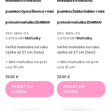
Maňuška s otváracou
Maňuška s otváracou
pusinkou Opica Škorica + mini
pusinkou Žabka Gabka + mini
prstová maňuška ZDARMA!
prstová maňuška ZDARMA!
SKU
:
MAN-OS
SKU
:
MAN-ZG
Maňušky
Maňušky
CATEGORY
CATEGORY
Veľká maňuška na ruku
Veľká maňuška na ruku
výška až 27 cm (telo)
výška až 27 cm (telo)
+ Mini maňuška na prst
+ Mini maňuška na prst
cca 10 cm
cca 10 cm
29,90
€
29,90
€
PRIDAŤ DO
PRIDAŤ DO
KOŠÍKA
KOŠÍKA