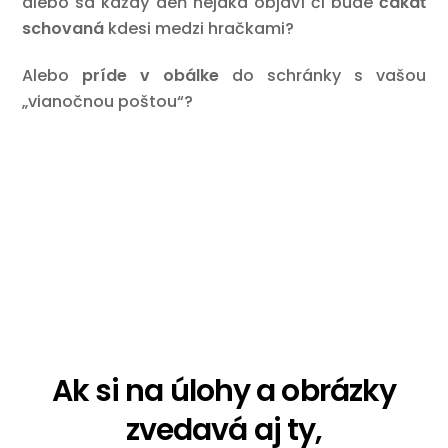
alebo sa každý deň nejaká objaví či bude
čakať
schovaná
kdesi medzi hračkami?
Alebo
príde v obálke
do schránky s vašou
„vianočnou poštou“?
Ak si na úlohy a obrázky
zvedavá aj ty,