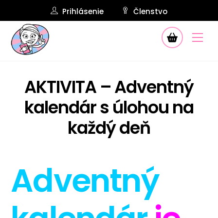
Skip
Prihlásenie
Členstvo
to
Košík
content
Me
AKTIVITA – Adventný
kalendár s úlohou na
každý deň
Adventný