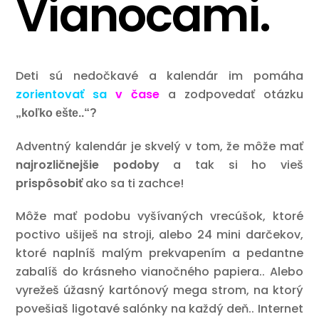
Vianocami.
Deti sú nedočkavé a kalendár im pomáha
zorientovať sa
v čase
a zodpovedať otázku
„koľko ešte..“?
Adventný kalendár je skvelý v tom, že môže mať
najrozličnejšie podoby
a tak si ho vieš
prispôsobiť
ako sa ti zachce!
Môže mať podobu vyšívaných vrecúšok, ktoré
poctivo ušiješ na stroji, alebo 24 mini darčekov,
ktoré naplníš malým prekvapením a pedantne
zabalíš do krásneho vianočného papiera.. Alebo
vyrežeš úžasný kartónový mega strom, na ktorý
povešiaš ligotavé salónky na každý deň.. Internet