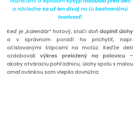
nožnicami a lepidlom
vysyp halabala pred deti
a následne
sa už len dívaj
na tú
bezhraničnú
tvorivosť!
Keď je „kalendár“ hotový, stačí doň
doplniť úlohy
a v správnom poradí ho prichytiť, napr.
očíslovanými štipcami na motúz. Keďže deti
ozdobovali
výkres preložený na polovicu
–
akoby otváraciu pohľadnicu, úlohy spolu s malou
omaľovánkou som vlepila dovnútra: