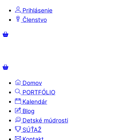
Skip
Prihlásenie
to
Členstvo
content
Menu
Košík
Košík
Domov
PORTFÓLIO
Kalendár
Blog
Detské múdrosti
SÚŤAŽ
Kontakt