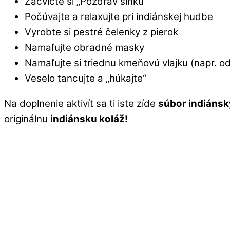
Zacvičte si „Pozdrav slnku“
Počúvajte a relaxujte pri indiánskej hudbe
Vyrobte si pestré čelenky z pierok
Namaľujte obradné masky
Namaľujte si triednu kmeňovú vlajku (napr. odt
Veselo tancujte a „húkajte“
Na doplnenie aktivít sa ti iste zíde
súbor indiáns
originálnu
indiánsku koláž!