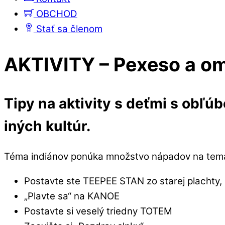
OBCHOD
Stať sa členom
Close
Close
AKTIVITY – Pexeso a o
Menu
Cart
Tipy na aktivity s deťmi s obľú
iných kultúr.
Téma indiánov ponúka množstvo nápadov na tema
Postavte ste TEEPEE STAN zo starej plachty,
„Plavte sa“ na KANOE
Postavte si veselý triedny TOTEM