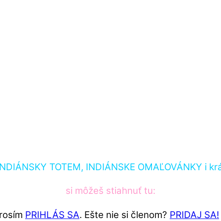
 – INDIÁNSKY TOTEM, INDIÁNSKE OMAĽOVÁNKY i k
si môžeš stiahnuť tu:
Prosím
PRIHLÁS SA
. Ešte nie si členom?
PRIDAJ SA!