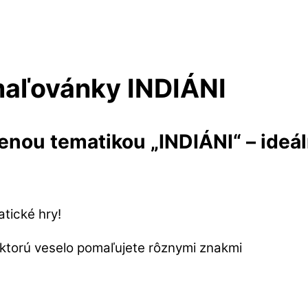
maľovánky INDIÁNI
benou tematikou „INDIÁNI“ – ideál
tické hry!
 ktorú veselo pomaľujete rôznymi znakmi