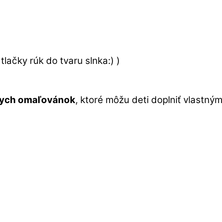
lačky rúk do tvaru slnka:) )
kych omaľovánok
, ktoré môžu deti doplniť vlastným