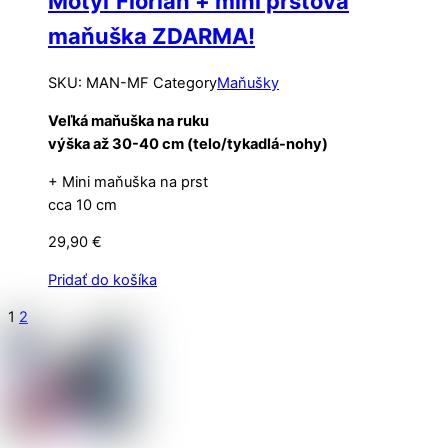
Motýľ Florián + mini prstová
maňuška ZDARMA!
SKU
:
MAN-MF
Category
Maňušky
Veľká maňuška na ruku
výška až 30-40 cm (telo/tykadlá-nohy)
+ Mini maňuška na prst
cca 10 cm
29,90
€
Pridať do košíka
1
2