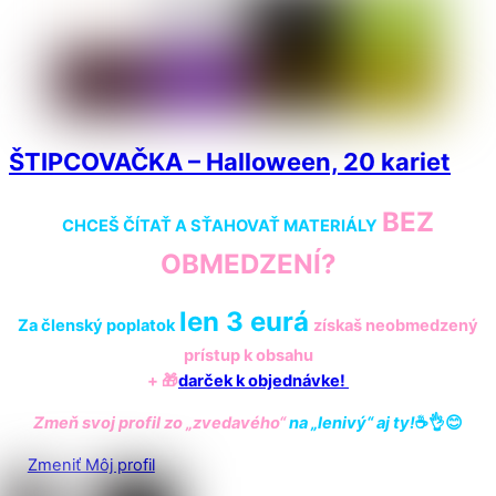
ŠTIPCOVAČKA – Halloween, 20 kariet
BEZ
CHCEŠ ČÍTAŤ A SŤAHOVAŤ MATERIÁLY
OBMEDZENÍ?
len 3 eurá
Za členský poplatok
získaš
neobmedzený
prístup k obsahu
+ 🎁
darček k objednávke!
Zmeň svoj profil zo „zvedavého“
na „lenivý“ aj ty!
☕️👌😊
Zmeniť Môj profil