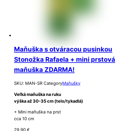
Maňuška s otváracou pusinkou
Stonožka Rafaela + mini prstová
maňuška ZDARMA!
SKU
:
MAN-SR
Category
Maňušky
Veľká maňuška na ruku
výška až 30-35 cm (telo/tykadlá)
+ Mini maňuška na prst
cca 10 cm
29,90
€