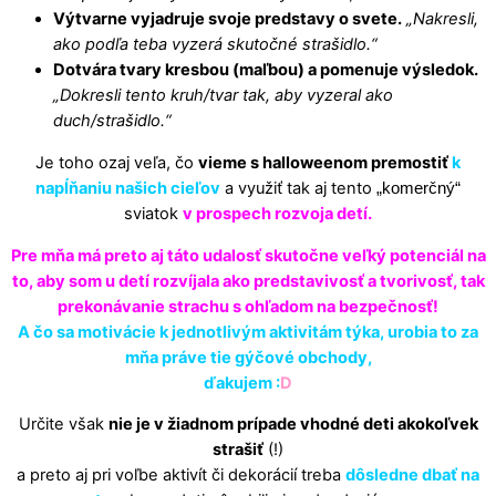
Výtvarne vyjadruje svoje predstavy o svete.
„Nakresli,
ako podľa teba vyzerá skutočné strašidlo.“
Dotvára tvary kresbou (maľbou) a pomenuje výsledok.
„Dokresli tento kruh/tvar tak, aby vyzeral ako
duch/strašidlo.“
Je toho ozaj veľa, čo
vieme s halloweenom premostiť
k
napĺňaniu našich cieľov
a využiť tak aj tento
„komerčný“
sviatok
v prospech rozvoja detí.
Pre mňa má preto aj táto udalosť skutočne veľký potenciál na
to, aby som u detí rozvíjala ako predstavivosť a tvorivosť, tak
prekonávanie strachu s ohľadom na bezpečnosť!
A čo sa motivácie k jednotlivým aktivitám týka, urobia to za
mňa práve tie gýčové obchody,
ďakujem :
D
Určite však
nie je v žiadnom prípade vhodné deti akokoľvek
strašiť
(!)
a preto aj pri voľbe aktivít či dekorácií treba
dôsledne dbať na