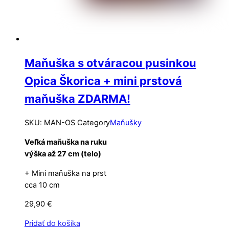
Maňuška s otváracou pusinkou
Opica Škorica + mini prstová
maňuška ZDARMA!
SKU
:
MAN-OS
Category
Maňušky
Veľká maňuška na ruku
výška až 27 cm (telo)
+ Mini maňuška na prst
cca 10 cm
29,90
€
Pridať do košíka