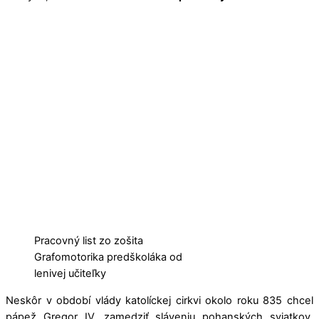
Pracovný list zo zošita
Grafomotorika predškoláka od
lenivej učiteľky
Neskôr v období vlády katolíckej cirkvi okolo roku 835 chcel
pápež Gregor IV. zamedziť sláveniu pohanských sviatkov,