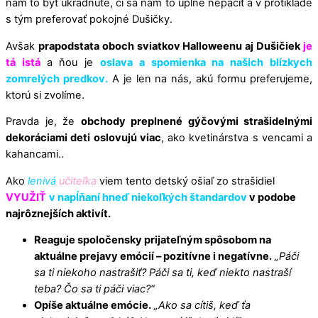
nám to byť ukradnuté, či sa nám to úplne nepáčiť a v protiklade
s tým preferovať pokojné Dušičky.
Avšak
prapodstata oboch sviatkov Halloweenu aj Dušičiek
je
tá istá
a ňou je
oslava a spomienka na našich blízkych
zomrelých predkov.
A je len na nás, akú formu preferujeme,
ktorú si zvolíme.
Pravda je, že
obchody preplnené gýčovými strašidelnými
dekoráciami deti oslovujú viac
, ako kvetinárstva s vencami a
kahancami..
Ako
lenivá
učiteľka
viem tento detský ošiaľ zo strašidiel
VYUŽIŤ
v napĺňaní hneď niekoľkých štandardov
v podobe
najrôznejších aktivít.
Reaguje spoločensky prijateľným spôsobom na
aktuálne prejavy emócií – pozitívne i negatívne.
„Páči
sa ti niekoho nastrašiť? Páči sa ti, keď niekto nastraší
teba? Čo sa ti páči viac?“
Opíše aktuálne emócie.
„Ako sa cítiš, keď ťa