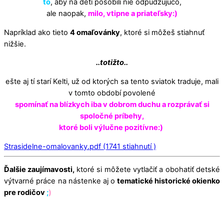
to
, aby na deti pôsobili nie odpudzujúco,
ale naopak,
milo, vtipne a priateľsky:)
Napríklad ako tieto
4 omaľovánky
, ktoré si môžeš stiahnuť
nižšie.
..totižto..
ešte aj tí starí Kelti, už od ktorých sa tento sviatok traduje, mali
v tomto období povolené
spomínať na blízkych iba v dobrom duchu a rozprávať si
spoločné príbehy,
ktoré boli výlučne pozitívne:)
Strasidelne-omalovanky.pdf (1741 stiahnutí )
Ďalšie zaujímavosti,
ktoré si môžete vytlačiť a obohatiť detské
výtvarné práce na nástenke aj o
tematické historické okienko
pre rodičov
;
)