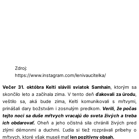
Zdroj:
https://www.instagram.com/lenivaucitelka/
Večer 31. októbra Kelti slávili sviatok Samhain
, ktorým sa
skončilo leto a začínala zima. V tento deň
ďakovali za úrodu
,
veštilo sa, aká bude zima, Kelti komunikovali s mŕtvymi,
prinášali dary božstvám i zosnulým predkom.
Verili, že počas
tejto noci sa duše mŕtvych vracajú do sveta živých a treba
ich obdarovať.
Oheň a jeho očistná sila chránili živých pred
zlými démonmi a duchmi. Ľudia si tiež rozprávali príbehy o
mŕtvych, ktoré však museli mať
len pozitívny obsah.