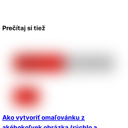
Prečítaj si tiež
Ako vytvoriť omaľovánku z
akéhokoľvek obrázka (rýchlo a