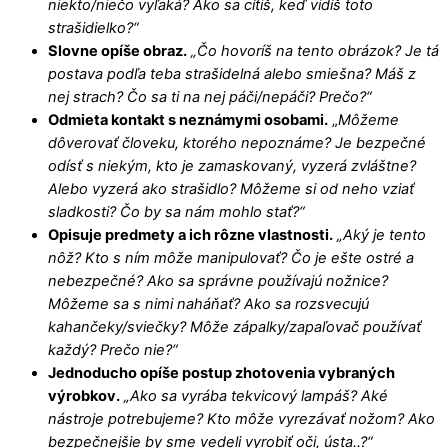
niekto/niečo vyľaká? Ako sa cítiš, keď vidíš toto
strašidielko?“
Slovne opíše obraz.
„Čo hovoríš na tento obrázok? Je tá
postava podľa teba strašidelná alebo smiešna? Máš z
nej strach? Čo sa ti na nej páči/nepáči? Prečo?“
Odmieta kontakt s neznámymi osobami.
„
Môžeme
dôverovať človeku, ktorého nepoznáme? Je bezpečné
odísť s niekým, kto je zamaskovaný, vyzerá zvláštne?
Alebo vyzerá ako strašidlo? Môžeme si od neho vziať
sladkosti? Čo by sa nám mohlo stať?“
Opisuje predmety a ich rôzne vlastnosti.
„Aký je tento
nôž? Kto s ním môže manipulovať? Čo je ešte ostré a
nebezpečné? Ako sa správne používajú nožnice?
Môžeme sa s nimi naháňať? Ako sa rozsvecujú
kahančeky/sviečky? Môže zápalky/zapaľovač používať
každý? Prečo nie?“
Jednoducho opíše postup zhotovenia vybraných
výrobkov.
„Ako sa vyrába tekvicový lampáš? Aké
nástroje potrebujeme? Kto môže vyrezávať nožom? Ako
bezpečnejšie by sme vedeli vyrobiť oči, ústa..?“