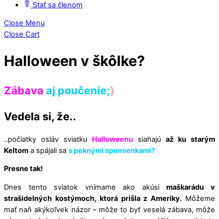
Stať sa členom
Close Menu
Close Cart
Halloween v škôlke?
Zábava
aj poučenie;
)
Vedela si, že..
..počiatky osláv sviatku
Halloweenu
siahajú
až ku starým
Keltom
a spájali sa
s peknými spomienkami?
Presne tak!
Dnes tento sviatok vnímame ako akúsi
maškarádu v
strašidelných kostýmoch, ktorá prišla z Ameriky.
Môžeme
mať naň akýkoľvek názor – môže to byť veselá zábava, môže