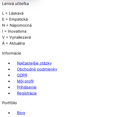
Lenivá učiteľka
L = Láskavá
E = Empatická
N = Nápomocná
I = Inovatívna
V = Vynaliezavá
Á = Aktuálna
Informácie
Najčastejšie otázky
Obchodné podmienky
GDPR
Môj profil
Prihlásenie
Registrácia
Portfólio
Blog