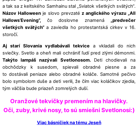
a tak sa z keltského Samhainu stal „Sviatok všetkých svätých“.
Názov Halloween
je slovo prevzaté
z anglického výrazu „All
Hallows’Evening“,
čo doslovne znamená
„predvečer
všetkých svätých“
a zaviedla ho protestantská cirkev v 16.
storočí.
Aj starí Slovania vydlabávali tekvice
a vkladali do nich
sviečky. Svetlo a oheň mali ochrániť ľudí pred zlými démonmi.
Takýto lampáš nazývali Svetlonosom.
Deti chodievali na
obchôdzky k susedom, spievali obradné piesne a za
to dostávali peniaze alebo obradné koláče. Samotné pečivo
bolo symbolom duše a deti verili, že čím viac koláčikov zjedia,
tým väčšia bude priazeň zomrelých duší.
Oranžové tekvičky premením na hlavičky.
Oči, zuby, krivé nosy, to sú smiešni Svetlonosi:)
Viac básničiek na tému Jeseň