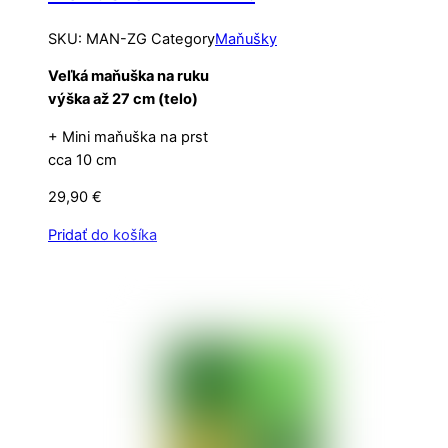
SKU
:
MAN-ZG
Category
Maňušky
Veľká maňuška na ruku
výška až 27 cm (telo)
+ Mini maňuška na prst
cca 10 cm
29,90
€
Pridať do košíka