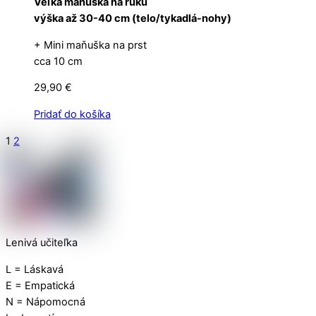
Veľká maňuška na ruku
výška až 30-40 cm (telo/tykadlá-nohy)
+ Mini maňuška na prst
cca 10 cm
29,90
€
Pridať do košíka
1
2
Lenivá učiteľka
L = Láskavá
E = Empatická
N = Nápomocná