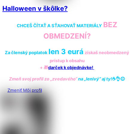
Halloween v škôlke?
BEZ
CHCEŠ ČÍTAŤ A SŤAHOVAŤ MATERIÁLY
OBMEDZENÍ?
len 3 eurá
Za členský poplatok
získaš
neobmedzený
prístup k obsahu
+ 🎁
darček k objednávke!
Zmeň svoj profil zo „zvedavého“
na „lenivý“ aj ty!
☕️👌😊
Zmeniť Môj profil