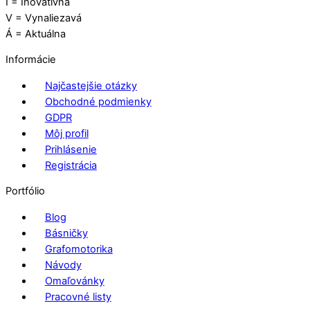
I = Inovatívna
V = Vynaliezavá
Á = Aktuálna
Informácie
Najčastejšie otázky
Obchodné podmienky
GDPR
Môj profil
Prihlásenie
Registrácia
Portfólio
Blog
Básničky
Grafomotorika
Návody
Omaľovánky
Pracovné listy