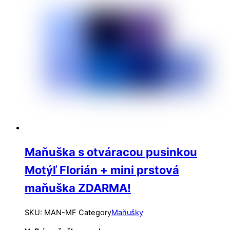
Maňuška s otváracou pusinkou
Motýľ Florián + mini prstová
maňuška ZDARMA!
SKU
:
MAN-MF
Category
Maňušky