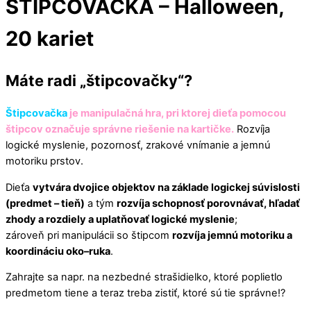
ŠTIPCOVAČKA – Halloween,
Menu
Cart
20 kariet
Máte radi „štipcovačky“?
Štipcovačka
je manipulačná hra, pri ktorej dieťa pomocou
štipcov označuje správne riešenie na kartičke.
Rozvíja
logické myslenie, pozornosť, zrakové vnímanie a jemnú
motoriku prstov.
Dieťa
vytvára dvojice objektov na základe logickej súvislosti
(predmet – tieň)
a tým
rozvíja schopnosť porovnávať, hľadať
zhody a rozdiely a uplatňovať logické myslenie
;
zároveň pri manipulácii so štipcom
rozvíja jemnú motoriku a
koordináciu oko–ruka
.
Zahrajte sa napr. na nezbedné strašidielko, ktoré poplietlo
predmetom tiene a teraz treba zistiť, ktoré sú tie správne!?