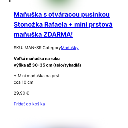
Maňuška s otváracou pusinkou
Stonožka Rafaela + mini prstová
maňuška ZDARMA!
SKU
:
MAN-SR
Category
Maňušky
Veľká maňuška na ruku
výška až 30-35 cm (telo/tykadlá)
+ Mini maňuška na prst
cca 10 cm
29,90
€
Pridať do košíka