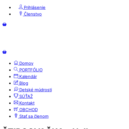
Skip
Prihlásenie
to
Členstvo
content
Menu
Košík
Košík
Domov
PORTFÓLIO
Kalendár
Blog
Detské múdrosti
SÚŤAŽ
Kontakt
OBCHOD
Stať sa členom
Close
Close