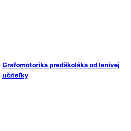
Grafomotorika predškoláka od lenivej
učiteľky