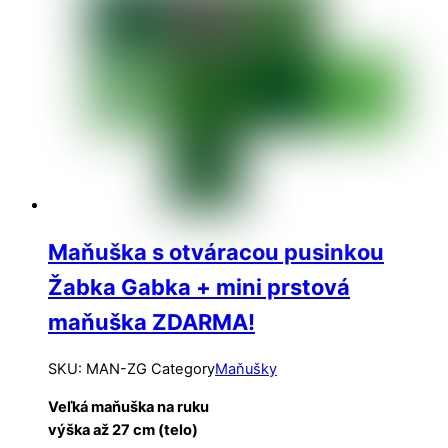
Maňuška s otváracou pusinkou
Žabka Gabka + mini prstová
maňuška ZDARMA!
SKU
:
MAN-ZG
Category
Maňušky
Veľká maňuška na ruku
výška až 27 cm (telo)