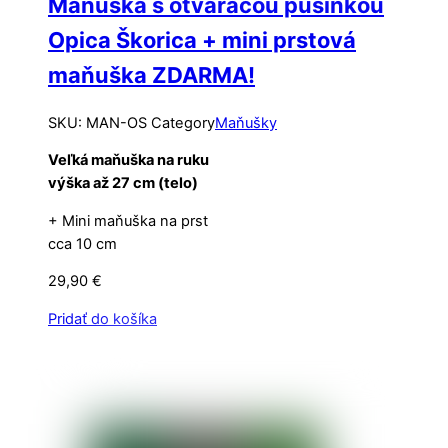
Maňuška s otváracou pusinkou
Opica Škorica + mini prstová
maňuška ZDARMA!
SKU
:
MAN-OS
Category
Maňušky
Veľká maňuška na ruku
výška až 27 cm (telo)
+ Mini maňuška na prst
cca 10 cm
29,90
€
Pridať do košíka