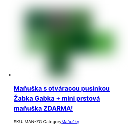
Maňuška s otváracou pusinkou
Žabka Gabka + mini prstová
maňuška ZDARMA!
SKU
:
MAN-ZG
Category
Maňušky