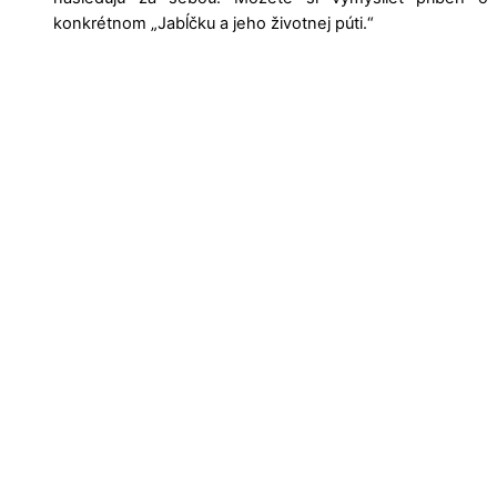
konkrétnom „Jabĺčku a jeho životnej púti.“