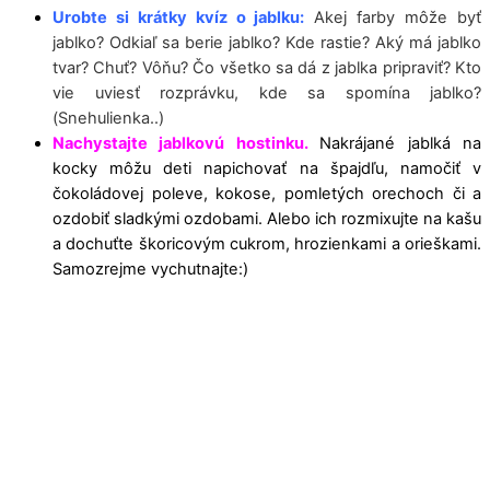
Urobte si krátky kvíz o jablku:
Akej farby môže byť
jablko? Odkiaľ sa berie jablko? Kde rastie? Aký má jablko
tvar? Chuť? Vôňu? Čo všetko sa dá z jablka pripraviť? Kto
vie uviesť rozprávku, kde sa spomína jablko?
(Snehulienka..)
Nachystajte jablkovú hostinku.
Nakrájané jablká na
kocky môžu deti napichovať na špajdľu, namočiť v
čokoládovej poleve, kokose, pomletých orechoch či a
ozdobiť sladkými ozdobami. Alebo ich rozmixujte na kašu
a dochuťte škoricovým cukrom, hrozienkami a orieškami.
Samozrejme vychutnajte:)