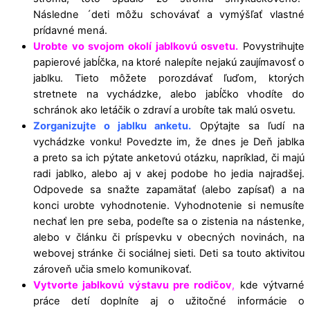
Následne ´deti môžu schovávať a vymýšľať vlastné
prídavné mená.
Urobte vo svojom okolí jablkovú osvetu.
Povystrihujte
papierové jabĺčka, na ktoré nalepíte nejakú zaujímavosť o
jablku. Tieto môžete porozdávať ľuďom, ktorých
stretnete na vychádzke, alebo jabĺčko vhodíte do
schránok ako letáčik o zdraví a urobíte tak malú osvetu.
Zorganizujte o jablku anketu.
Opýtajte sa ľudí na
vychádzke vonku! Povedzte im, že dnes je Deň jablka
a preto sa ich pýtate anketovú otázku, napríklad, či majú
radi jablko, alebo aj v akej podobe ho jedia najradšej.
Odpovede sa snažte zapamätať (alebo zapísať) a na
konci urobte vyhodnotenie. Vyhodnotenie si nemusíte
nechať len pre seba, podeľte sa o zistenia na nástenke,
alebo v článku či príspevku v obecných novinách, na
webovej stránke či sociálnej sieti. Deti sa touto aktivitou
zároveň učia smelo komunikovať.
Vytvorte jablkovú výstavu pre rodičov
,
kde výtvarné
práce detí doplníte aj o užitočné informácie o