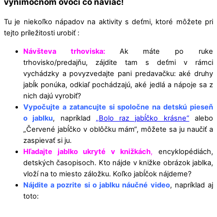
výnimočnom ovocí čo naviac!
Tu je niekoľko nápadov na aktivity s deťmi, ktoré môžete pri
tejto príležitosti urobiť :
Návšteva trhoviska:
Ak máte po ruke
trhovisko/predajňu, zájdite tam s deťmi v rámci
vychádzky a povyzvedajte pani predavačku: aké druhy
jabĺk ponúka, odkiaľ pochádzajú, aké jedlá a nápoje sa z
nich dajú vyrobiť?
Vypočujte a zatancujte si spoločne na detskú pieseň
o jablku
, napríklad
„Bolo raz jabĺčko krásne“
alebo
„Červené jabĺčko v oblôčku mám“, môžete sa ju naučiť a
zaspievať si ju.
Hľadajte jablko ukryté v knižkách
,
encyklopédiách,
detských časopisoch. Kto nájde v knižke obrázok jablka,
vloží na to miesto záložku. Koľko jabĺčok nájdeme?
Nájdite a pozrite si o jablku náučné video
, napríklad aj
toto: