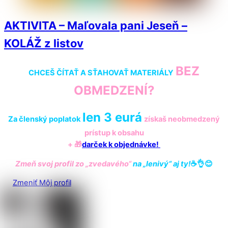
AKTIVITA – Maľovala pani Jeseň –
KOLÁŽ z listov
BEZ
CHCEŠ ČÍTAŤ A SŤAHOVAŤ MATERIÁLY
OBMEDZENÍ?
len 3 eurá
Za členský poplatok
získaš
neobmedzený
prístup k obsahu
+ 🎁
darček k objednávke!
Zmeň svoj profil zo „zvedavého“
na „lenivý“ aj ty!
☕️👌😊
Zmeniť Môj profil