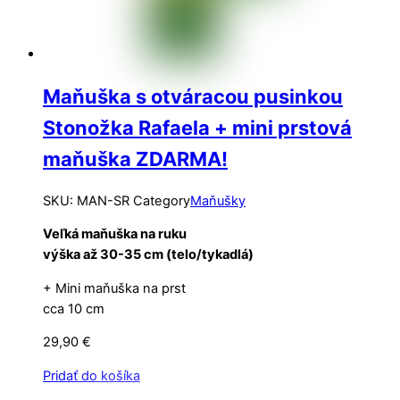
Maňuška s otváracou pusinkou
Stonožka Rafaela + mini prstová
maňuška ZDARMA!
SKU
:
MAN-SR
Category
Maňušky
Veľká maňuška na ruku
výška až 30-35 cm (telo/tykadlá)
+ Mini maňuška na prst
cca 10 cm
29,90
€
Pridať do košíka