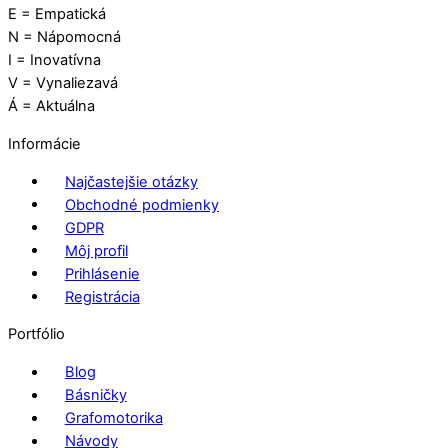
E = Empatická
N = Nápomocná
I = Inovatívna
V = Vynaliezavá
Á = Aktuálna
Informácie
Najčastejšie otázky
Obchodné podmienky
GDPR
Môj profil
Prihlásenie
Registrácia
Portfólio
Blog
Básničky
Grafomotorika
Návody