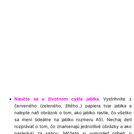
Naučte sa o životnom cykle jablka.
Vystrihnite z
červeného (zeleného, žltého..) papiera tvar jablka a
nalepte naň obrázok o tom, ako jablko rastie, čo všetko
sa mení (ideálne na jablko rozmeru A5). Nechaj deti
rozprávať o tom, čo znamenajú jednotlivé obrázky a ako
nasledujú za sebou. Môžete si vymyslieť príbeh o