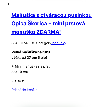
Maňuška s otváracou pusinkou
Opica Škorica + mini prstová
maňuška ZDARMA!
SKU
:
MAN-OS
Category
Maňušky
Veľká maňuška na ruku
výška až 27 cm (telo)
+ Mini maňuška na prst
cca 10 cm
29,90
€
Pridať do košíka