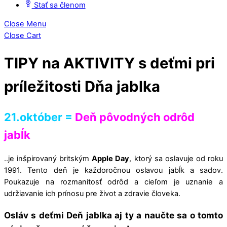
Stať sa členom
Close Menu
Close Cart
TIPY na AKTIVITY s deťmi pri
príležitosti Dňa jablka
21.október =
Deň pôvodných odrôd
jabĺk
..je inšpirovaný britským
Apple Day
, ktorý sa oslavuje od roku
1991. Tento deň je každoročnou oslavou jabĺk a sadov.
Poukazuje na rozmanitosť odrôd a cieľom je uznanie a
udržiavanie ich prínosu pre život a zdravie človeka.
Osláv s deťmi
Deň jablka
aj ty a naučte sa o tomto