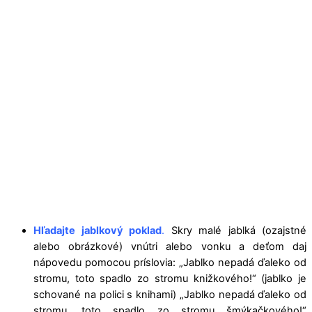
Hľadajte jablkový poklad
.
Skry malé jablká (ozajstné
alebo obrázkové) vnútri alebo vonku a deťom daj
nápovedu pomocou príslovia: „Jablko nepadá ďaleko od
stromu, toto spadlo zo stromu knižkového!“ (jablko je
schované na polici s knihami) „Jablko nepadá ďaleko od
stromu, toto spadlo zo stromu šmýkačkového!“