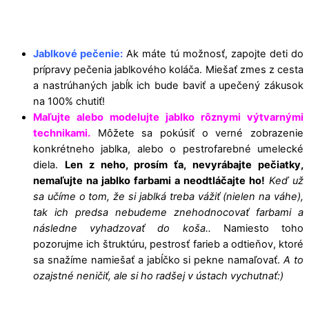
Jablkové pečenie:
Ak máte tú možnosť, zapojte deti do
prípravy pečenia jablkového koláča. Miešať zmes z cesta
a nastrúhaných jabĺk ich bude baviť a upečený zákusok
na 100% chutiť!
Maľujte alebo modelujte jablko rôznymi výtvarnými
technikami.
Môžete sa pokúsiť o verné zobrazenie
konkrétneho jablka, alebo o pestrofarebné umelecké
diela.
Len z neho, prosím ťa, nevyrábajte pečiatky,
nemaľujte na jablko farbami a neodtláčajte ho!
Keď už
sa učíme o tom, že si jablká treba vážiť (nielen na váhe),
tak ich predsa nebudeme znehodnocovať farbami a
následne vyhadzovať do koša..
Namiesto toho
pozorujme ich štruktúru, pestrosť farieb a odtieňov, ktoré
sa snažíme namiešať a jabĺčko si pekne namaľovať.
A to
ozajstné neničiť, ale si ho radšej v ústach vychutnať:)