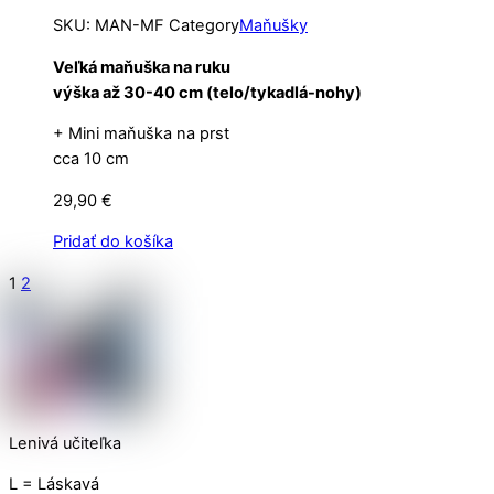
SKU
:
MAN-MF
Category
Maňušky
Veľká maňuška na ruku
výška až 30-40 cm (telo/tykadlá-nohy)
+ Mini maňuška na prst
cca 10 cm
29,90
€
Pridať do košíka
1
2
Lenivá učiteľka
L = Láskavá