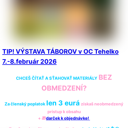
TIP! VÝSTAVA TÁBOROV v OC Tehelko
7.-8.február 2026
BEZ
CHCEŠ ČÍTAŤ A SŤAHOVAŤ MATERIÁLY
OBMEDZENÍ?
len 3 eurá
Za členský poplatok
získaš
neobmedzený
prístup k obsahu
+ 🎁
darček k objednávke!