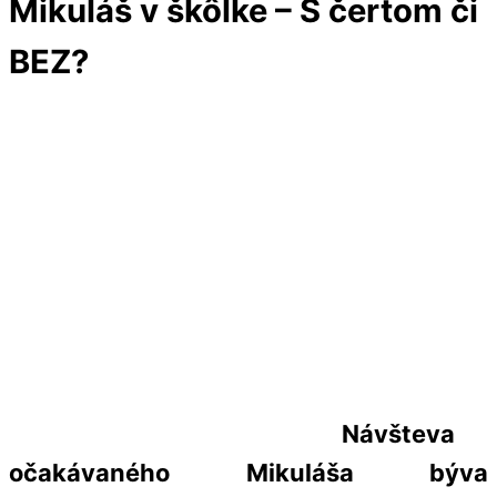
Mikuláš v škôlke – S čertom či
Menu
Cart
BEZ?
Návšteva
očakávaného Mikuláša
býva