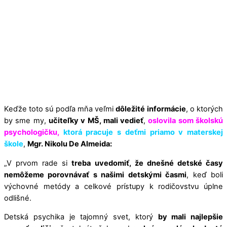
Keďže toto sú podľa mňa veľmi
dôležité informácie
, o ktorých
by sme my,
učiteľky v MŠ, mali vedieť
,
oslovila som školskú
psychologičku,
ktorá pracuje s deťmi priamo v materskej
škole
,
Mgr. Nikolu De Almeida:
„V prvom rade si
treba uvedomiť, že dnešné detské časy
nemôžeme porovnávať s našimi detskými časmi
, keď boli
výchovné metódy a celkové prístupy k rodičovstvu úplne
odlišné.
Detská psychika je tajomný svet, ktorý
by mali najlepšie