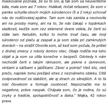
maskovanie poznala, že sú to oni, aj tak som sa neuveriteľne
bála, mala som asi 7 rokov. Hulákali, rinčali reťazami, že som v
panike schytila oboch mojich súrodencov (5 a 2 roky) schovať
nás do rodičovskej spálne. Tam som nás zamkla a neotvorila
ani na prosby mamy, ani na to, že nás čakajú v topánkach
sladkosti, keďže som cez sklenené dvere videla, že čerti sú
stále tam. Netuším, koľko to mohlo trvať času, ale moji
súrodenci od plaču aj zaspali a ja som stála pri zamknutých
dverách – na stráži! Otvorila som, až keď som počula, že prišiel
z druhej zmeny z roboty domov otec. Obaja rodičia ma tuho
objali a ja som sa cítila konečne v bezpečí. Odvtedy k nám
nechodili čerti s takým rámusom, ale pekne s úsmevom,
vinšami a sáčkami s jabĺčkami. Záver a pointa? Vieš kto, vieš
prečo, napriek tomu prežiješ stres z neznámeho obleku. Cítiš
zodpovednosť za slabších, ale aj strach zo silnejších. A to ťa
robí človekom a formuje osobnosť. Nepoznačilo ma to
negatívne, práve naopak. Chápala som, čo je rodina, čo sú
zvyky a tradície, spolupatričnosť a láska.“
Majka, 42 rokov
praxe