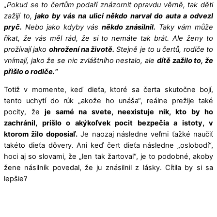
„Pokud se to čertům podaří znázornit opravdu věrně, tak děti
zažijí to,
jako by vás na ulici někdo narval do auta a odvezl
pryč.
Nebo jako kdyby vás
někdo znásilnil.
Taky vám může
říkat, že vás měl rád, že si to nemáte tak brát. Ale ženy to
prožívají jako
ohrožení na životě.
Stejně je to u čertů, rodiče to
vnímají, jako že se nic zvláštního nestalo, ale
dítě zažilo to, že
přišlo o rodiče.“
Totiž v momente, keď dieťa, ktoré sa čerta skutočne bojí,
tento uchytí do rúk „akože ho unáša“, reálne prežije také
pocity, že
je samé na svete, neexistuje nik, kto by ho
zachránil, prišlo o akýkoľvek pocit bezpečia a istoty, v
ktorom žilo doposiaľ.
Je naozaj následne veľmi ťažké naučiť
takéto dieťa dôvery. Ani keď čert dieťa následne „oslobodí“,
hoci aj so slovami, že „len tak žartoval“, je to podobné, akoby
žene násilník povedal, že ju znásilnil z lásky. Cítila by si sa
lepšie?