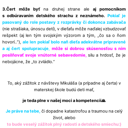
3.Čert
môže byť
na druhej strane ale
aj pomocníkom
s odbúravaním detského strachu z neznámeho.
Pokiaľ je
pasovaný do role postavy z rozprávky či dokonca zabávača
(nie strašiaka, únoscu detí), v dieťaťu môže naďalej vzbudzovať
rešpekt (aj len tým svojským výzorom a tým, „čo sa o ňom
hovorí..“),
ale len
pokiaľ bolo naň dieťa adekvátne pripravené
a aj čert spolupracuje
,
môže si dobrou skúsenosťou s ním
posilňovať svoje vnútorné sebavedomie,
silu a hrdosť, že je
nebojácne, že „to zvládlo.“
To, aký zážitok z návštevy Mikuláša (a prípadne aj čerta) v
materskej škole budú deti mať,
je teda plne v našej moci a kompetencii🙏
Je práve na tebe,
či dopadne katastrofou a traumou na celý
život, alebo
to bude veselý zážitok plný radosti a detského smiechu:)