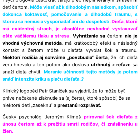
detí čertom.
Môže viesť až k dlhodobým následkom, spôsobiť
dokonca koktavosť, pomočovanie a dlhodobú traumu, s
ktorou sa nemusia vysporiadať ani do dospelosti.
Dieťa, ktoré
má evidentný strach, je absolútne nevhodné vystavovať
ešte väčšiemu tlaku a stresu.
Vyhrážanie sa
čertom
nie je
vhodná výchovná metóda
, má krátkodobý efekt a následný
kontakt s čertom môže u dieťaťa vyvolať šok a traumu.
Niektorí rodičia aj schválne „povzbudia“ čerta,
že ich dieťa
veru hnevalo a ten potom ako doslova
utrhnutý z reťaze
sa
snaží dieťa chytiť.
Meranie účinnosti tejto metódy je potom
snáď intenzita kriku a plaču dieťaťa..?
Klinický logopéd Petr Staníček sa vyjadril, že to môže byť
práve nečakané zľaknutie sa (aj čerta), ktoré spôsobí, že sa
niektoré deti „zaseknú“ a
prestanú rozprávať.
Český psychológ Jeroným Klimeš
prirovnal šok dieťaťa z
únosu čertom až k prežitiu smrti rodičov, či znásilneniu u
žien.