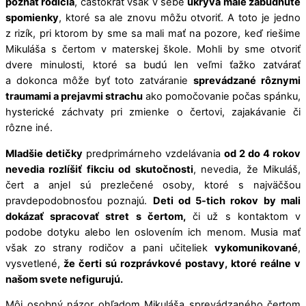
poznať rodičia
, častokrát však v sebe
ukrýva malé zabudnuté
spomienky
, ktoré sa ale znovu môžu otvoriť. A toto je jedno
z rizík, pri ktorom by sme sa mali mať na pozore, keď riešime
Mikuláša s čertom v materskej škole. Mohli by sme otvoriť
dvere minulosti, ktoré sa budú len veľmi ťažko zatvárať
a dokonca môže byť toto zatváranie
sprevádzané rôznymi
traumami a prejavmi strachu
ako pomočovanie počas spánku,
hysterické záchvaty pri zmienke o čertovi, zajakávanie či
rôzne iné.
Mladšie detičky
predprimárneho vzdelávania
od 2 do 4 rokov
nevedia rozlíšiť fikciu od skutočnosti
, nevedia, že Mikuláš,
čert a anjel sú prezlečené osoby, ktoré s najväčšou
pravdepodobnosťou poznajú.
Deti od 5-tich rokov by mali
dokázať spracovať stret s čertom,
či už s kontaktom v
podobe dotyku alebo len oslovením ich menom. Musia mať
však zo strany rodičov a pani učiteliek
vykomunikované
,
vysvetlené,
že čerti sú rozprávkové postavy, ktoré reálne v
našom svete nefigurujú.
Môj osobný názor ohľadom Mikuláša sprevádzaného čertom