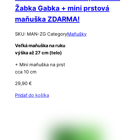
Žabka Gabka + mini prstová
maňuška ZDARMA!
SKU
:
MAN-ZG
Category
Maňušky
Veľká maňuška na ruku
výška až 27 cm (telo)
+ Mini maňuška na prst
cca 10 cm
29,90
€
Pridať do košíka