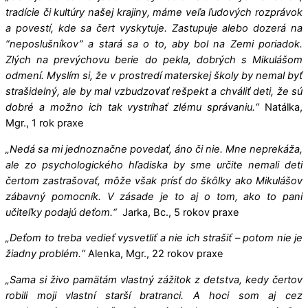
tradície či kultúry našej krajiny, máme veľa ľudových rozprávok
a povestí, kde sa čert vyskytuje. Zastupuje alebo dozerá na
“neposlušníkov” a stará sa o to, aby bol na Zemi poriadok.
Zlých na prevýchovu berie do pekla, dobrých s Mikulášom
odmení. Myslím si, že v prostredí materskej školy by nemal byť
strašidelný, ale by mal vzbudzovať rešpekt a chváliť deti, že sú
dobré a možno ich tak vystríhať zlému správaniu.“
Natálka,
Mgr., 1 rok praxe
„Nedá sa mi jednoznačne povedať, áno či nie. Mne neprekáža,
ale zo psychologického hľadiska by sme určite nemali deti
čertom zastrašovať, môže však prísť do škôlky ako Mikulášov
zábavný pomocník. V zásade je to aj o tom, ako to pani
učiteľky podajú deťom.“
Jarka, Bc., 5 rokov praxe
„Deťom to treba vedieť vysvetliť a nie ich strašiť – potom nie je
žiadny problém.“
Alenka, Mgr., 22 rokov praxe
„Sama si živo pamätám vlastný zážitok z detstva, kedy čertov
robili moji vlastní starší bratranci. A hoci som aj cez