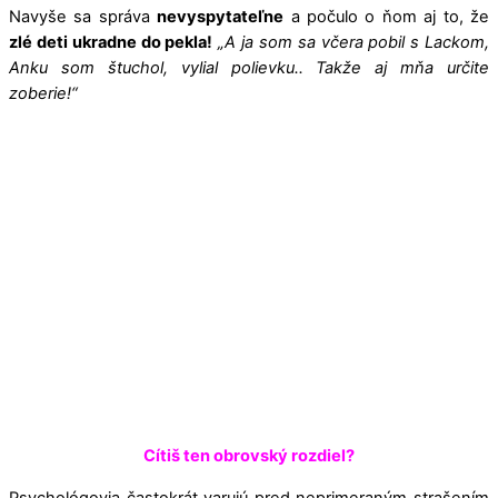
Navyše sa správa
nevyspytateľne
a počulo o ňom aj to, že
zlé deti ukradne do pekla!
„A ja som sa včera pobil s Lackom,
Anku som štuchol, vylial polievku.. Takže aj mňa určite
zoberie!“
Cítiš ten obrovský rozdiel?
Psychológovia častokrát varujú pred neprimeraným strašením