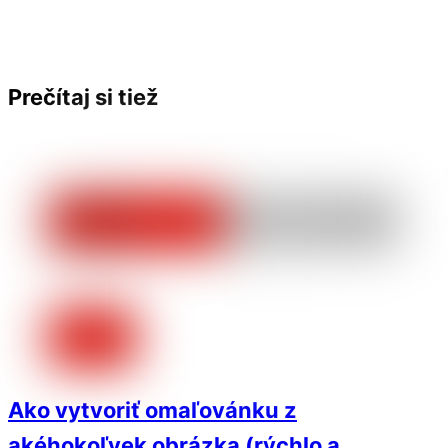
Prečítaj si tiež
Ako vytvoriť omaľovánku z
akéhokoľvek obrázka (rýchlo a