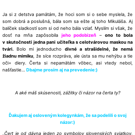
Ja si z detstva pamätám, že hoci som si o sebe myslela, že
som dobrá a poslušná, bála som sa ešte aj toho Mikuláša. Aj
balíček sladkostí som si od neho bála vziať. Myslím si však, že
dosť na mňa zapôsobila
jeho podobizeň
–
ono to bola
v skutočnosti jedna pani učiteľka s celotvárovou maskou na
tvári.
Bolo mi jednoducho
divné a strašidelné, že
nemá
žiadnu mimiku
, že síce rozpráva, ale ústa sa mu nehýbu a tie
oči= diery. Čerta si nepamätám vôbec, asi vtedy nebol,
našťastie…
Dbajme prosím
aj na prevedenie:)
A aké máš skúsenosti, zážitky či názor na čerta ty?
Ďakujem aj osloveným kolegynkám, že sa podelili o svoj
názor:)
„Čert je od dávna jeden zo symbolov slovenských sviatkov,