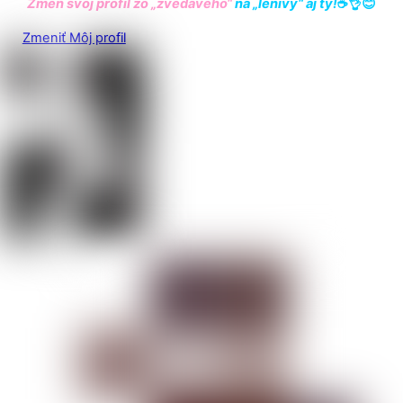
Zmeň svoj profil zo „zvedavého“
na „lenivý“ aj ty!
☕️👌😊
Zmeniť Môj profil