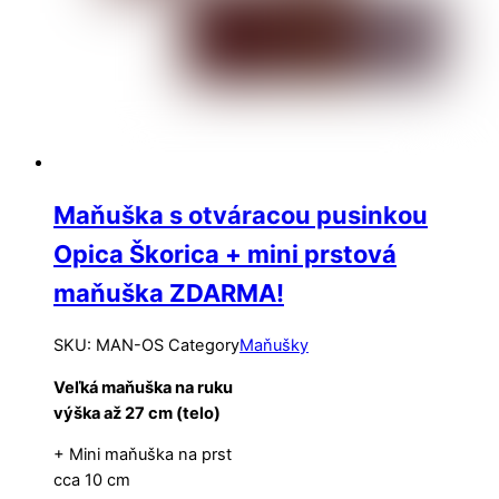
Maňuška s otváracou pusinkou
Opica Škorica + mini prstová
maňuška ZDARMA!
SKU
:
MAN-OS
Category
Maňušky
Veľká maňuška na ruku
výška až 27 cm (telo)
+ Mini maňuška na prst
cca 10 cm