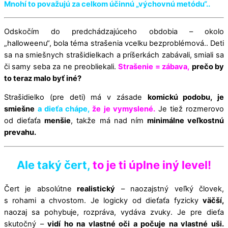
Mnohí to považujú za celkom účinnú „výchovnú metódu“..
Odskočím do predchádzajúceho obdobia – okolo
„halloweenu“, bola téma strašenia vcelku bezproblémová.. Deti
sa na smiešnych strašidielkach a príšerkách zabávali, smiali sa
či samy seba za ne preobliekali.
Strašenie = zábava,
prečo by
to teraz malo byť iné?
Strašidielko (pre deti) má v zásade
komickú podobu, je
smiešne
a dieťa chápe,
že je vymyslené.
Je tiež rozmerovo
od dieťaťa
menšie
, takže má nad ním
minimálne veľkostnú
prevahu.
Ale taký čert,
to je ti úplne iný level!
Čert je absolútne
realistický
– naozajstný veľký človek,
s rohami a chvostom. Je logicky od dieťaťa fyzicky
väčší,
naozaj sa pohybuje, rozpráva, vydáva zvuky. Je pre dieťa
skutočný –
vidí ho na vlastné oči a počuje na vlastné uši.