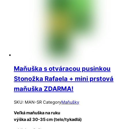
Maňuška s otváracou pusinkou
Stonožka Rafaela + mini prstová
maňuška ZDARMA!
SKU
:
MAN-SR
Category
Maňušky
Veľká maňuška na ruku
výška až 30-35 cm (telo/tykadlá)