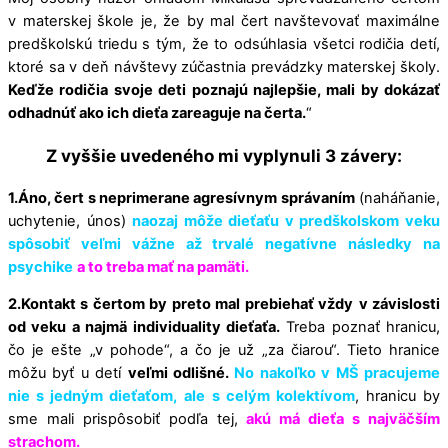
v materskej škole je, že by mal čert navštevovať maximálne
predškolskú triedu s tým, že to odsúhlasia všetci rodičia detí,
ktoré sa v deň návštevy zúčastnia prevádzky materskej školy.
Keďže rodičia svoje deti poznajú najlepšie, mali by dokázať
odhadnúť ako ich dieťa zareaguje na čerta.
“
Z vyššie uvedeného mi vyplynuli 3 závery:
1.Áno, čert s neprimerane agresívnym správaním
(naháňanie,
uchytenie, únos)
naozaj môže dieťaťu v predškolskom veku
spôsobiť veľmi vážne až trvalé negatívne následky na
psychike
a to treba mať na pamäti.
2.Kontakt s čertom by preto mal prebiehať vždy
v závislosti
od veku a najmä individuality dieťaťa.
Treba poznať hranicu,
čo je ešte „v pohode“, a čo je už „za čiarou“. Tieto hranice
môžu byť u detí
veľmi odlišné.
No nakoľko v MŠ pracujeme
nie s jedným dieťaťom,
ale s celým kolektívom
, hranicu by
sme mali prispôsobiť podľa tej,
akú má dieťa s najväčším
strachom.