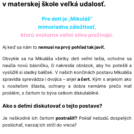
v materskej škole
veľká udalosť.
Pre deti je „Mikuláš“
mimoriadna záležitosť,
ktorú vnútorne veľmi silno prežívajú.
Aj keď sa nám to
nemusí na prvý pohľad tak javiť.
Obvykle sa na Mikuláša všetky deti veľmi tešia, ochotne sa
naučia novú básničku, či nakreslia obrázok, aby ho potešili a
vyslúžili si sladký balíček. V našich končinách postavu Mikuláša
spravidla sprevádza i dvojica – anjel
a čert.
Kým s anjelom ako
s nositeľom šťastia, ochrany a dobra nemáme prečo mať
problém, s čertom to býva celkom diskutabilné.
Ako s deťmi diskutovať o tejto postave?
Je neškodné ich čertom
postrašiť?
Pokiaľ nebudú dospelých
poslúchať, naozaj ich strčí do vreca?